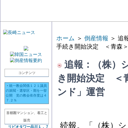
ホーム
＞
倒産情報
＞ 追
手続き開始決定 ＜青森
追報：（株）
コンテンツ
き開始決定 ＜
・
統一教会関係１２１議員
ンド」運営
の派閥・選挙区・期を一挙
公開 党の教会依存度は４
７.２％
首都圏マンション、着工と
販売
続報。「（株）シ
リビオタワー品川１．７