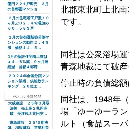
億円２２１戸即売 ３月
北郡東北町上北南
の首都圏マンショ...
２月の住宅着工戸数１０
です。
ヶ月ぶり２．４％増加の
６０，５８３戸
２月の首都圏新築分譲マ
ンションの動向２．４％
減 価格１１．５...
同社は公衆浴場運営
1月の新設住宅着工数は
▲４．６%減 ９ヶ月連
青森地裁にて破産
続減 首都４都府...
２０２４年全国分譲マン
停止時の負債総額
ション業者、供給数ラン
キング ２０位ま...
ゼネコン決算2025
同社は、1948年
大成建設 ２５年３月期
決算 売上高２兆円突
場「ゆーゆーラン
破 受注残３兆円突...
ルト（食品スーパ
東急建設 ２５/３期決
算 増収減益 営業利益