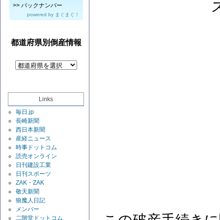
>>
バックナンバー
powered by
まぐまぐ！
都道府県別倒産情報
Links
毎日.jp
長崎新聞
西日本新聞
産経ニュース
時事ドットコム
読売オンライン
日刊建設工業
日刊スポーツ
ZAK・ZAK
敬天新聞
狼魔人日記
メンバー
二階堂ドットコム