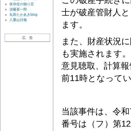
この破産手続きに
依存症の独り言
須藤甚一郎
士が破産管財人と
丸田たかあきblog
八重山日報
ます。
広 告
また、財産状況に
も実施されます。
意見聴取、計算報
前11時となって
当該事件は、令和
番号は（フ）第1