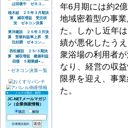
は回復中 ゼネコ...
年6月期には約2億
植木組 ２５年３月期決
地域密着型の事業
算 減収増益 受注状
況 ゼネコン決算
た。しかし近年は
東洋建設 ２５年３月決
算 営業利益率上昇 受
績が悪化したうえ
注好調 ゼネコン...
西松建設 ２５/３期決
衆浴場の利用者が
算 減収増益 建築利益
回復 ５期業績+...
なり、経営の収益
・
ゼネコン決算一覧
限界を迎え、事業
た。
メルマガ購読・解除
JC-NETメールマガジ
ン（企業倒産情報）
購読
解除
読者購読規約