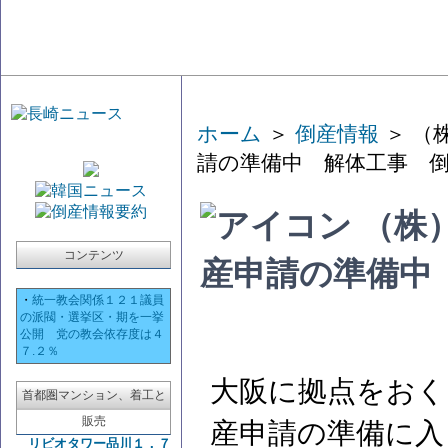
ホーム
＞
倒産情報
＞ （
請の準備中 解体工事 
（株
コンテンツ
産申請の準備中
・
統一教会関係１２１議員
の派閥・選挙区・期を一挙
公開 党の教会依存度は４
７.２％
大阪に拠点をおく
首都圏マンション、着工と
販売
産申請の準備に入
リビオタワー品川１．７