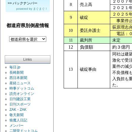
２００７
>>
バックナンバー
8
売上高
２０２１
powered by
まぐまぐ！
２０２５
9
破綻
事業停止
都道府県別倒産情報
荻原理志
10
委託弁護士
電話：０
11
裁判所
未定
12
負債額
約３億円
同社は建
Links
激化で受
案件の減
毎日.jp
13
破綻事由
長崎新聞
不良債権
西日本新聞
入負担も
産経ニュース
た。
時事ドットコム
読売オンライン
日刊建設工業
日刊スポーツ
ZAK・ZAK
敬天新聞
狼魔人日記
メンバー
二階堂ドットコム