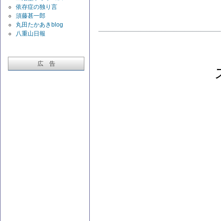
依存症の独り言
須藤甚一郎
丸田たかあきblog
八重山日報
広 告