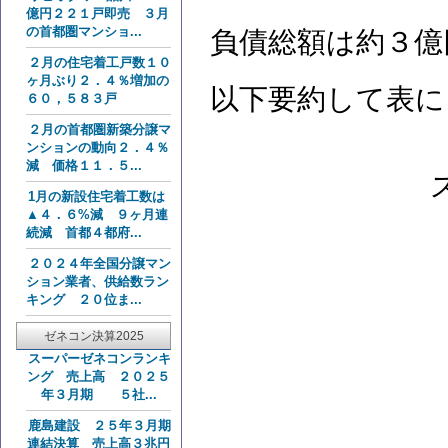
億円２２１戸即売 ３月
の首都圏マンショ...
負債総額は約３億
２月の住宅着工戸数１０
ヶ月ぶり２．４％増加の
以下要約して表に
６０，５８３戸
２月の首都圏新築分譲マ
ンションの動向２．４％
減 価格１１．５...
1月の新設住宅着工数は
▲４．６%減 ９ヶ月連
続減 首都４都府...
２０２４年全国分譲マン
ション業者、供給数ラン
キング ２０位ま...
ゼネコン決算2025
スーパーゼネコンランキ
ング 売上高 ２０２５
年３月期 ５社...
鹿島建設 ２５年３月期
連結決算 売上高３兆円