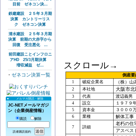
目前 ゼネコン決...
鉄建建設 ２５年３月期
決算 カントリーリス
ク ゼネコン決算
清水建設 ２５年３月期
決算 前期の大赤字から
回復 受注悪化 ...
前田建設ことインフロニ
アHD 25/3月期決算
スクロール→
増収減益 ゼ...
・
ゼネコン決算一覧
倒産
1
破綻企業名
（株）山
大阪市北
2
本社地
3
代表
渡辺義男
メルマガ購読・解除
4
設立
１９７９
JC-NETメールマガジ
5
資本金
３０００
ン（企業倒産情報）
6
業種
解体工事
購読
解除
老朽の住
7
詳細
アスベス
読者購読規約