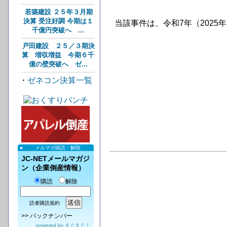
若築建設 ２５年３月期
決算 受注好調 今期は１
当該事件は、令和7年（2025
千億円突破へ ...
戸田建設 ２５／３期決
算 増収増益 今期６千
億の壁突破へ ゼ...
・
ゼネコン決算一覧
メルマガ購読・解除
JC-NETメールマガジ
ン（企業倒産情報）
購読
解除
読者購読規約
>>
バックナンバー
powered by
まぐまぐ！