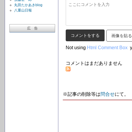
丸田たかあきblog
八重山日報
広 告
画像を貼る
Not using
Html Comment Box
y
コメントはまだありません
※記事の削除等は
問合せ
にて。