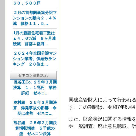
６０，５８３戸
２月の首都圏新築分譲マ
ンションの動向２．４％
減 価格１１．５...
1月の新設住宅着工数は
▲４．６%減 ９ヶ月連
続減 首都４都府...
２０２４年全国分譲マン
ション業者、供給数ラン
キング ２０位ま...
ゼネコン決算2025
長谷工Co. ２５年３月期
決算 １．１兆円 業務
詳細 ゼネコ...
同破産管財人によって行われ
奥村組 ２５年３月期決
す。この期間は、令和7年6月
算 爆発事故の影響 今
期は改善 ゼネコ...
また、財産状況に関する情報
熊谷組 ２５年２月期決
や一般調査、廃止意見聴取、計
算増収増益 ５千億の
壁 ゼネコン決算