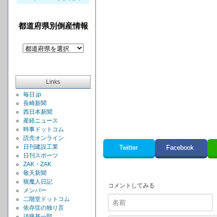
都道府県別倒産情報
Links
毎日.jp
長崎新聞
西日本新聞
産経ニュース
時事ドットコム
読売オンライン
日刊建設工業
Twitter
Facebook
日刊スポーツ
ZAK・ZAK
敬天新聞
狼魔人日記
コメントしてみる
メンバー
二階堂ドットコム
依存症の独り言
須藤甚一郎