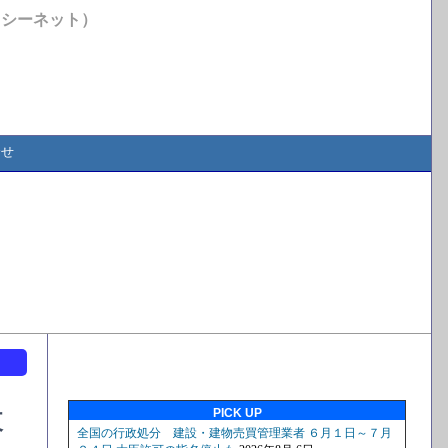
イシーネット）
合せ
ト
PICK UP
東