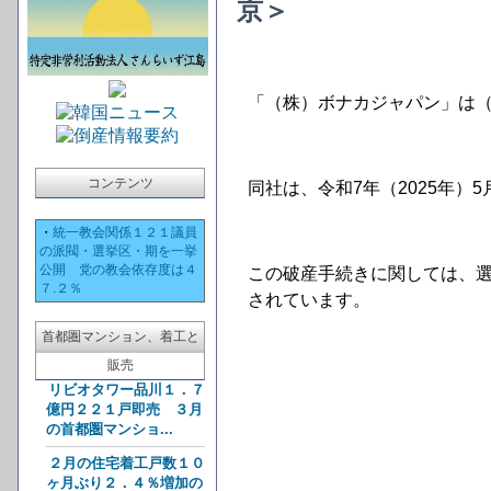
京＞
「（株）ボナカジャパン」は
コンテンツ
同社は、令和7年（2025年
・
統一教会関係１２１議員
の派閥・選挙区・期を一挙
公開 党の教会依存度は４
この破産手続きに関しては、
７.２％
されています。
首都圏マンション、着工と
販売
リビオタワー品川１．７
億円２２１戸即売 ３月
の首都圏マンショ...
２月の住宅着工戸数１０
ヶ月ぶり２．４％増加の