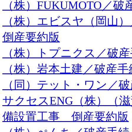
（株）FUKUMOTO／
（株）エビスヤ（岡山
倒産要約版
（株）トプニクス／破産
（株）岩本土建／破産手
（同）テット・ワン／破
サクセスENG（株）（
備設置工事 倒産要約版