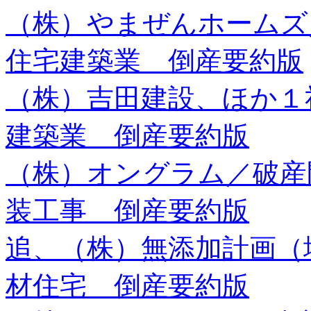
（株）やまぜんホーム
住宅建築業 倒産要約版
（株）吉田建設、ほか
建築業 倒産要約版
（株）オングラム／破産
装工事 倒産要約版
追、（株）無添加計画（
材住宅 倒産要約版