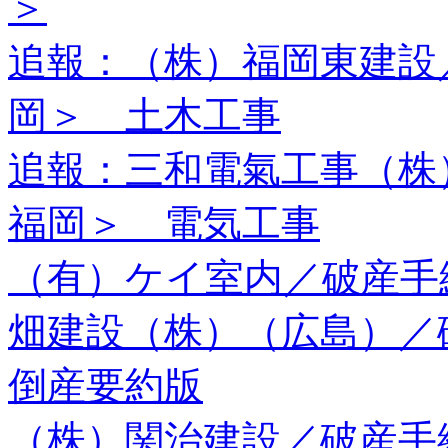
＞
追報：（株）福岡東建設
岡＞ 土木工事
追報：三和電氣工事（株
福岡＞ 電気工事
（有）ケイ室内／破産手
畑建設（株）（広島）
倒産要約版
（株）関治建設／破産手