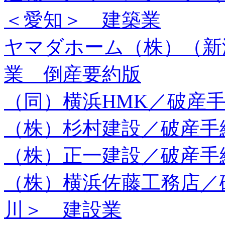
＜愛知＞ 建築業
ヤマダホーム（株）（新
業 倒産要約版
（同）横浜HMK／破産
（株）杉村建設／破産手
（株）正一建設／破産手
（株）横浜佐藤工務店／
川＞ 建設業