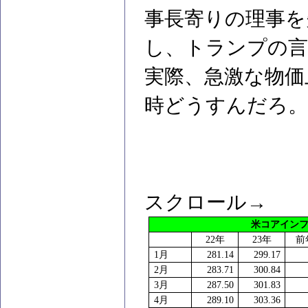
事長寄りの理事を
し、トランプの言
実際、急激な物価
時どうすんだろ。
スクロール→
米コアイン
22
年
23
年
前
1
月
281.14
299.17
2
月
283.71
300.84
3
月
287.50
301.83
4
月
289.10
303.36