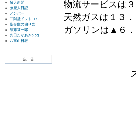
物流サービスは３
敬天新聞
狼魔人日記
メンバー
天然ガスは１３．
二階堂ドットコム
依存症の独り言
ガソリンは▲６．
須藤甚一郎
丸田たかあきblog
八重山日報
広 告