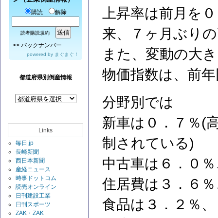
上昇率は前月を０
購読
解除
来、７ヶ月ぶりの
読者購読規約
>>
バックナンバー
また、変動の大き
powered by
まぐまぐ！
物価指数は、前年
都道府県別倒産情報
分野別では
新車は０．７％(
Links
制されている)
毎日.jp
長崎新聞
中古車は６．０％
西日本新聞
産経ニュース
時事ドットコム
住居費は３．６％
読売オンライン
日刊建設工業
食品は３．２％、
日刊スポーツ
ZAK・ZAK