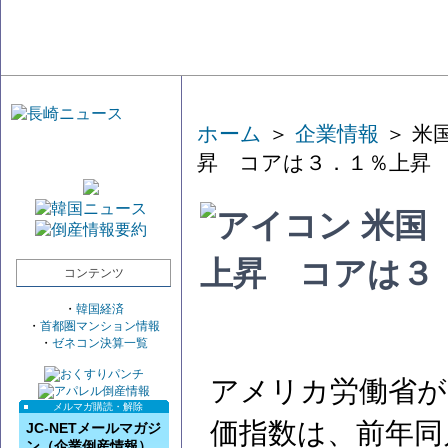
ホーム
＞
企業情報
＞ 米
昇 コアは３．１％上昇
米国
上昇 コアは３
コンテンツ
・
韓国経済
・
首都圏マンション情報
・
ゼネコン決算一覧
アメリカ労働省が
メルマガ購読・解除
価指数は、前年同
JC-NETメールマガジ
ン（企業倒産情報）