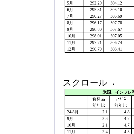
5
月
292.29
304.12
6
月
295.31
305.10
7
月
296.27
305.69
8
月
296.17
307.78
9
月
296.80
307.67
10
月
298.01
307.05
11
月
297.71
306.74
12
月
296.79
308.41
スクロール→
米国、インフレ
食料品
ｻｰﾋﾞｽ
前年比
前年比
24/8
月
2.1
4.8
9
月
2.3
4.7
10
月
2.1
4.7
11
月
2.4
4.5