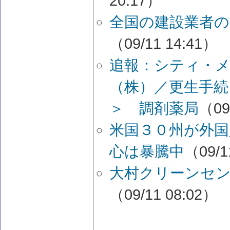
20:17）
全国の建設業者の
（09/11 14:41）
追報：シティ・
（株）／更生手続
＞ 調剤薬局
（09
米国３０州が外国
心は暴騰中
（09/1
大村クリーンセン
（09/11 08:02）