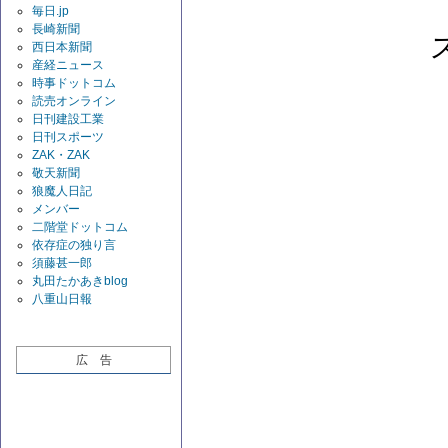
毎日.jp
長崎新聞
西日本新聞
産経ニュース
時事ドットコム
読売オンライン
日刊建設工業
日刊スポーツ
ZAK・ZAK
敬天新聞
狼魔人日記
メンバー
二階堂ドットコム
依存症の独り言
須藤甚一郎
丸田たかあきblog
八重山日報
広 告