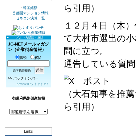
ら引用）
・
韓国経済
・
首都圏マンション情報
・
ゼネコン決算一覧
１２月４日（木）
て大村市選出の小
メルマガ購読・解除
JC-NETメールマガジ
問に立つ。
ン（企業倒産情報）
購読
解除
通告している質問
読者購読規約
>>
バックナンバー
powered by
まぐまぐ！
（大石知事を推薦
都道府県別倒産情報
ら引用）
Links