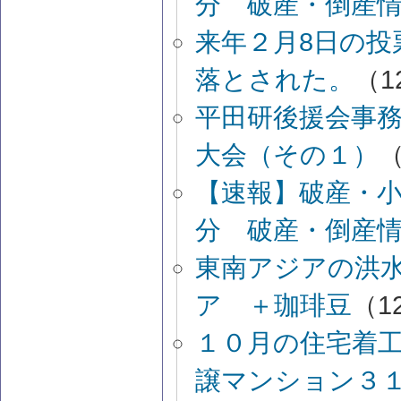
分 破産・倒産
来年２月8日の
落とされた。
（12
平田研後援会事務
大会（その１）
（
【速報】破産・
分 破産・倒産
東南アジアの洪
ア ＋珈琲豆
（12
１０月の住宅着
譲マンション３１