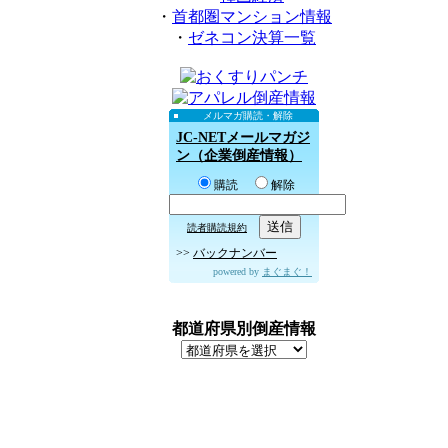
・
首都圏マンション情報
・
ゼネコン決算一覧
メルマガ購読・解除
JC-NETメールマガジ
ン（企業倒産情報）
購読
解除
読者購読規約
>>
バックナンバー
powered by
まぐまぐ！
都道府県別倒産情報