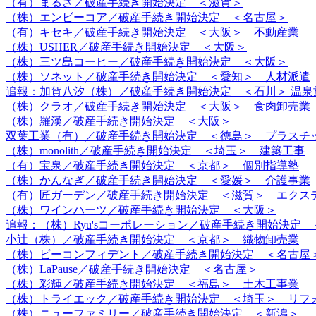
（有）まるさ／破産手続き開始決定 ＜滋賀＞
（株）エンビーコア／破産手続き開始決定 ＜名古屋＞
（有）キセキ／破産手続き開始決定 ＜大阪＞ 不動産業
（株）USHER／破産手続き開始決定 ＜大阪＞
（株）三ツ島コーヒー／破産手続き開始決定 ＜大阪＞
（株）ソネット／破産手続き開始決定 ＜愛知＞ 人材派遣
追報：加賀八汐（株）／破産手続き開始決定 ＜石川＞ 温泉
（株）クラオ／破産手続き開始決定 ＜大阪＞ 食肉卸売業
（株）羅漢／破産手続き開始決定 ＜大阪＞
双葉工業（有）／破産手続き開始決定 ＜徳島＞ プラスチ
（株）monolith／破産手続き開始決定 ＜埼玉＞ 建築工事
（有）宝泉／破産手続き開始決定 ＜京都＞ 個別指導塾
（株）かんなぎ／破産手続き開始決定 ＜愛媛＞ 介護事業
（有）匠ガーデン／破産手続き開始決定 ＜滋賀＞ エクス
（株）ワインハーツ／破産手続き開始決定 ＜大阪＞
追報：（株）Ryu'sコーポレーション／破産手続き開始決定
小辻（株）／破産手続き開始決定 ＜京都＞ 織物卸売業
（株）ビーコンフィデント／破産手続き開始決定 ＜名古屋
（株）LaPause／破産手続き開始決定 ＜名古屋＞
（株）彩輝／破産手続き開始決定 ＜福島＞ 土木工事業
（株）トライエック／破産手続き開始決定 ＜埼玉＞ リフ
（株）ニューファミリー／破産手続き開始決定 ＜新潟＞