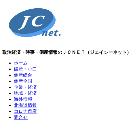
政治経済・時事・倒産情報のＪＣＮＥＴ（ジェイシーネット
ホーム
破産・小口
倒産総合
倒産全国
企業・経済
地域・経済
海外情報
北海道情報
コロナ倒産
問合せ