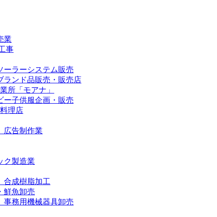
売業
工事
ソーラーシステム販売
ブランド品販売・販売店
事業所「モアナ」
ビー子供服企画・販売
華料理店
 広告制作業
ック製造業
 合成樹脂加工
・鮮魚卸売
 事務用機械器具卸売