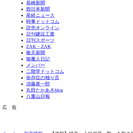
長崎新聞
西日本新聞
産経ニュース
時事ドットコム
読売オンライン
日刊建設工業
日刊スポーツ
ZAK・ZAK
敬天新聞
狼魔人日記
メンバー
二階堂ドットコム
依存症の独り言
須藤甚一郎
丸田たかあきblog
八重山日報
広 告