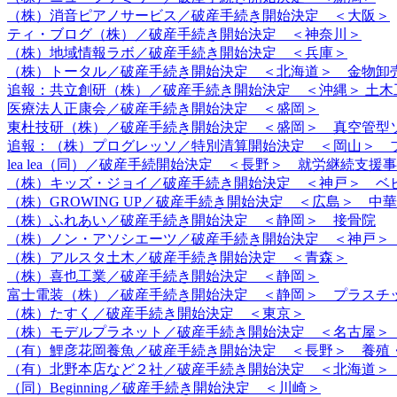
（株）消音ピアノサービス／破産手続き開始決定 ＜大阪＞
ティ・ブログ（株）／破産手続き開始決定 ＜神奈川＞
（株）地域情報ラボ／破産手続き開始決定 ＜兵庫＞
（株）トータル／破産手続き開始決定 ＜北海道＞ 金物卸
追報：共立創研（株）／破産手続き開始決定 ＜沖縄＞ 土木
医療法人正康会／破産手続き開始決定 ＜盛岡＞
東杜技研（株）／破産手続き開始決定 ＜盛岡＞ 真空管型
追報：（株）プログレッソ／特別清算開始決定 ＜岡山＞ 
lea lea（同）／破産手続開始決定 ＜長野＞ 就労継続支援
（株）キッズ・ジョイ／破産手続き開始決定 ＜神戸＞ ベ
（株）GROWING UP／破産手続き開始決定 ＜広島＞ 中
（株）ふれあい／破産手続き開始決定 ＜静岡＞ 接骨院
（株）ノン・アソシエーツ／破産手続き開始決定 ＜神戸＞
（株）アルスタ土木／破産手続き開始決定 ＜青森＞
（株）喜也工業／破産手続き開始決定 ＜静岡＞
富士電装（株）／破産手続き開始決定 ＜静岡＞ プラスチ
（株）たすく／破産手続き開始決定 ＜東京＞
（株）モデルプラネット／破産手続き開始決定 ＜名古屋＞
（有）鯉彦花岡養魚／破産手続き開始決定 ＜長野＞ 養殖
（有）北野本店など２社／破産手続き開始決定 ＜北海道＞
（同）Beginning／破産手続き開始決定 ＜川崎＞