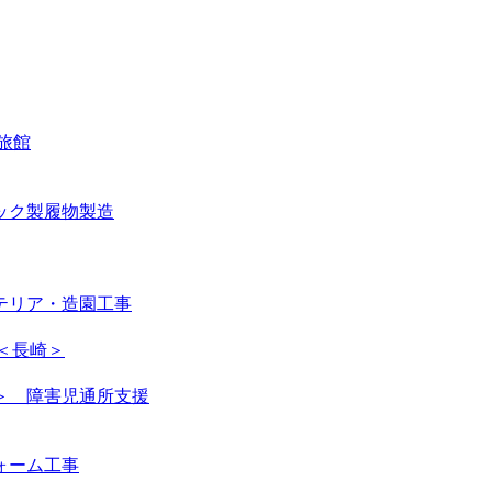
旅館
ック製履物製造
テリア・造園工事
 ＜長崎＞
＞ 障害児通所支援
ォーム工事