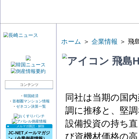
ホーム
＞
企業情報
＞ 飛
飛島H
コンテンツ
同社は当期の国内
・
韓国経済
・
首都圏マンション情報
・
ゼネコン決算一覧
調に推移と、堅調
設備投資の持ち直
メルマガ購読・解除
JC-NETメールマガジ
び資機材価格の高
ン（企業倒産情報）