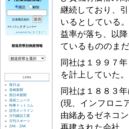
購読
解除
継続しており、引
いるとしている。
読者購読規約
>>
バックナンバー
益率が落ち、以降
powered by
まぐまぐ！
ているもののまだ
都道府県別倒産情報
同社は１９９７年
を計上していた。
Links
毎日.jp
同社は１８８３年
長崎新聞
西日本新聞
産経ニュース
(現、インフロニ
時事ドットコム
読売オンライン
由緒あるゼネコン
日刊建設工業
日刊スポーツ
再建された会社。
ZAK・ZAK