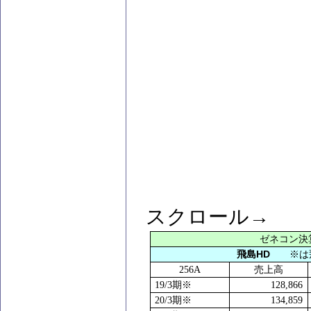
スクロール→
ゼネコン決
HD
飛島
※は
256A
売上高
19/3
期※
128,866
20/3
期※
134,859