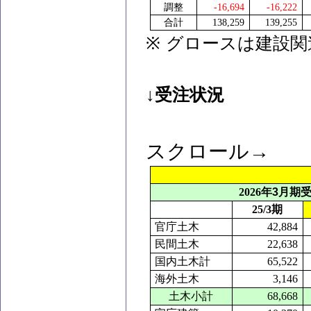
調整
-16,694
-16,222
合計
138,259
139,255
※
グロースは建設関
↓受注状況
スクロール→
2026
年
3
月期
25/3
期
官庁土木
42,884
民間土木
22,638
国内土木計
65,522
海外土木
3,146
土木小計
68,668