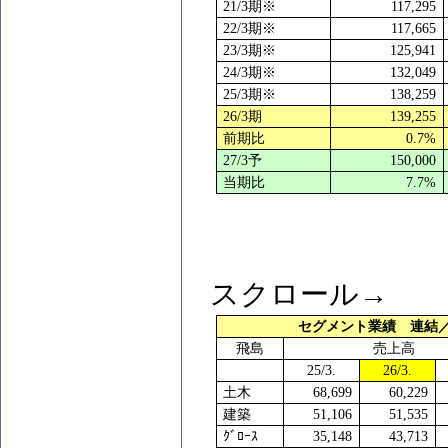
21/3
期※
117,295
22/3
期※
117,665
23/3
期※
125,941
24/3
期※
132,049
25/3
期※
138,259
26/3
期
139,255
前期比
0.7%
27/3
予
150,000
当期比
7.7%
スクロール→
セグメント業績 連結
飛島
売上高
25/3.
26/3.
土木
68,699
60,229
建築
51,106
51,535
ｸﾞﾛｰｽ
35,148
43,713