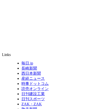
Links
毎日.jp
長崎新聞
西日本新聞
産経ニュース
時事ドットコム
読売オンライン
日刊建設工業
日刊スポーツ
ZAK・ZAK