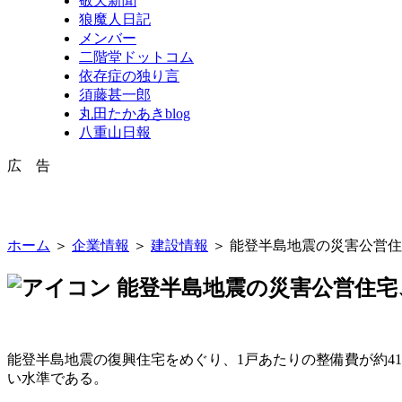
敬天新聞
狼魔人日記
メンバー
二階堂ドットコム
依存症の独り言
須藤甚一郎
丸田たかあきblog
八重山日報
広 告
ホーム
＞
企業情報
＞
建設情報
＞ 能登半島地震の災害公営住
能登半島地震の災害公営住宅、
能登半島地震の復興住宅をめぐり、1戸あたりの整備費が約41
い水準である。