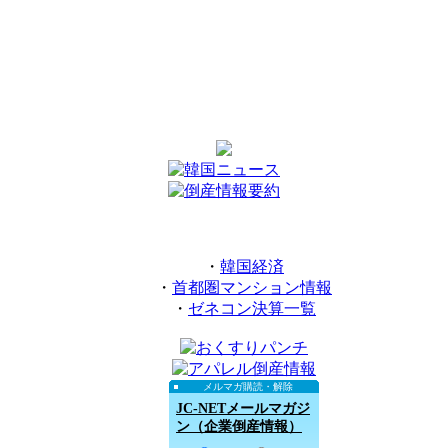
・
韓国経済
・
首都圏マンション情報
・
ゼネコン決算一覧
メルマガ購読・解除
JC-NETメールマガジ
ン（企業倒産情報）