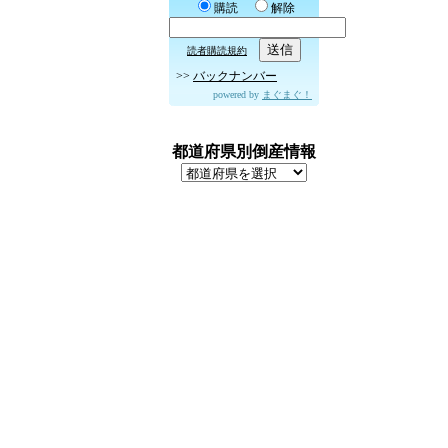
購読
解除
読者購読規約
>>
バックナンバー
powered by
まぐまぐ！
都道府県別倒産情報