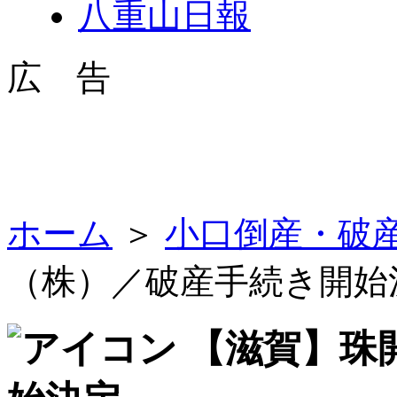
八重山日報
広 告
ホーム
＞
小口倒産・破
（株）／破産手続き開始
【滋賀】珠