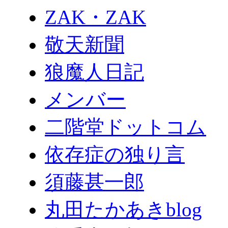
ZAK・ZAK
敬天新聞
狼魔人日記
メンバー
二階堂ドットコム
依存症の独り言
須藤甚一郎
丸田たかあきblog