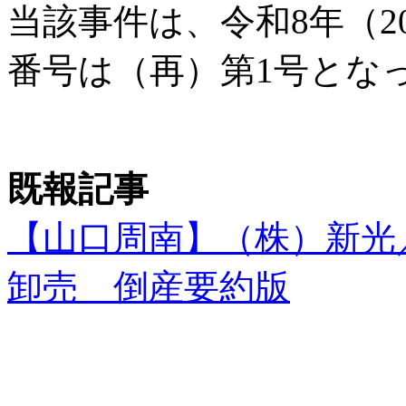
当該事件は、令和8年（2
番号は（再）第1号とな
既報記事
【山口周南】（株）新光
卸売 倒産要約版