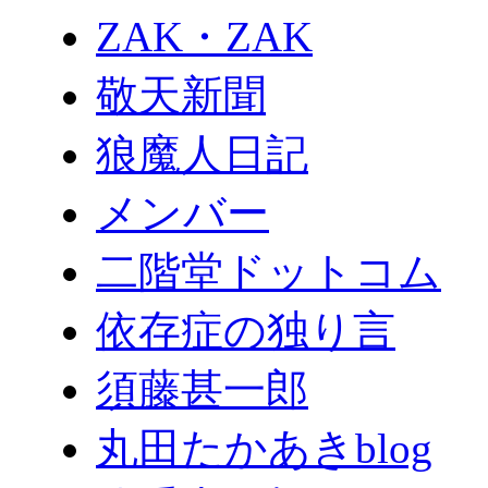
ZAK・ZAK
敬天新聞
狼魔人日記
メンバー
二階堂ドットコム
依存症の独り言
須藤甚一郎
丸田たかあきblog