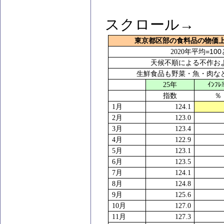
スクロール→
東京都区部の食料品の物価
=100
2020
年平均
天候不順による不作お
生鮮食品も野菜・魚・肉な
25
年
ｲﾝﾌ
指数
％
1
月
124.1
2
月
123.0
3
月
123.4
4
月
122.9
5
月
123.1
6
月
123.5
7
月
124.1
8
月
124.8
9
月
125.6
10
月
127.0
11
月
127.3