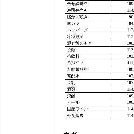
合せ調味料
109
A
寿司弁当
114
鰻かば焼き
90
豚カツ
104
ハンバーグ
112
冷凍餃子
113
混ぜ飯のもと
100
茶類
112
茶飲料
103
ﾉﾝｱﾙﾋﾞｰﾙ
111
乳酸菌飲料
100
宅配水
102
豆乳
107
酒類
114
焼酎
109
ビール
100
国産ワイン
114
外食焼肉
114