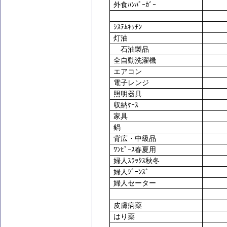
外食ﾊﾝﾊﾞｰｶﾞｰ
ｼｽﾃﾑｷｯﾁﾝ
灯油
石油製品
全自動洗濯機
エアコン
電子レンジ
照明器具
収納ｹｰｽ
家具
鍋
背広・中級品
ﾜﾝﾋﾟｰｽ春夏用
婦人ｽﾗｯｸｽ秋冬
婦人ｼﾞｰﾝｽﾞ
婦人セーター
皮膚病薬
はり薬