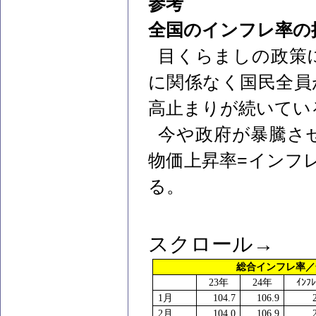
参考
全国のインフレ率の
目くらましの政策
に関係なく国民全員
高止まりが続いてい
今や政府が暴騰さ
=
物価上昇率
インフ
る。
スクロール→
総合インフレ率
23
年
24
年
ｲﾝﾌ
1
月
104.7
106.9
2
月
104.0
106.9