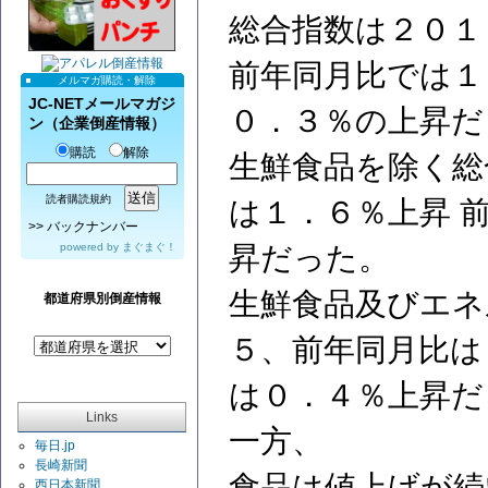
総合指数は２０１
前年同月比では１
メルマガ購読・解除
JC-NETメールマガジ
０．３％の上昇だ
ン（企業倒産情報）
購読
解除
生鮮食品を除く総
読者購読規約
は１．６％上昇 前
>>
バックナンバー
powered by
まぐまぐ！
昇だった。
生鮮食品及びエネ
都道府県別倒産情報
５、前年同月比は
は０．４％上昇だ
Links
一方、
毎日.jp
長崎新聞
食品は値上げが続
西日本新聞