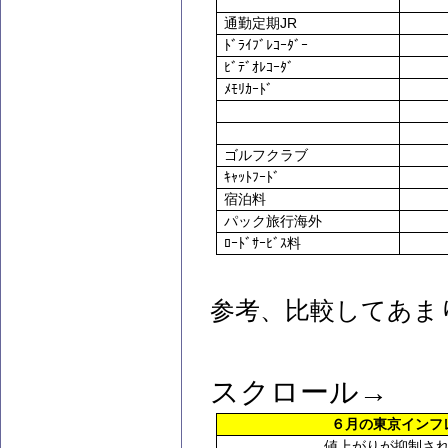
JR
通勤定期
ﾄﾞﾗｲﾌﾞﾚｺｰﾀﾞｰ
ﾋﾞﾃﾞｵﾚｺｰﾀﾞ
ﾒﾓﾘｶｰﾄﾞ
ゴルフクラブ
ｷｬｯﾄﾌｰﾄﾞ
宿泊料
パック旅行海外
ﾛｰﾄﾞｻｰﾋﾞｽ料
参考、比較してあま
スクロール→
６月の東京インフ
値上がりが抑制さ