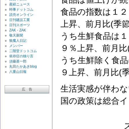
産経ニュース
食品の指数は１２
時事ドットコム
読売オンライン
日刊建設工業
上昇、前月比(季
日刊スポーツ
ZAK・ZAK
うち生鮮食品は１
敬天新聞
狼魔人日記
９％上昇、前月比
メンバー
二階堂ドットコム
依存症の独り言
うち生鮮除く食品
須藤甚一郎
丸田たかあきblog
９上昇、前月比(
八重山日報
生活実感が伴わな
広 告
国の政策は総合イ