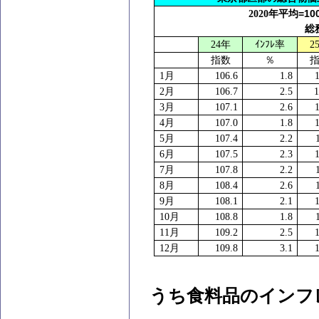
=10
2020
年平均
総
24
年
ｲﾝﾌﾚ率
2
指数
％
1
月
106.6
1.8
1
2
月
106.7
2.5
1
3
月
107.1
2.6
1
4
月
107.0
1.8
1
5
月
107.4
2.2
6
月
107.5
2.3
1
7
月
107.8
2.2
8
月
108.4
2.6
9
月
108.1
2.1
1
10
月
108.8
1.8
11
月
109.2
2.5
1
12
月
109.8
3.1
1
うち食料品のインフ