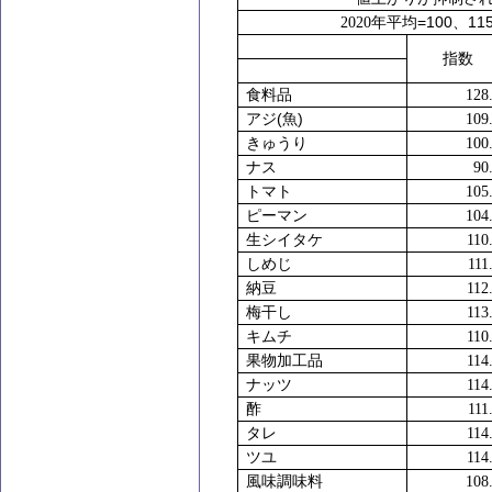
=100
11
2020
年平均
、
指数
食料品
128
(
)
アジ
魚
109
きゅうり
100
ナス
90
トマト
105
ピーマン
104
生シイタケ
110
しめじ
111
納豆
112
梅干し
113
キムチ
110
果物加工品
114
ナッツ
114
酢
111
タレ
114
ツユ
114
風味調味料
108