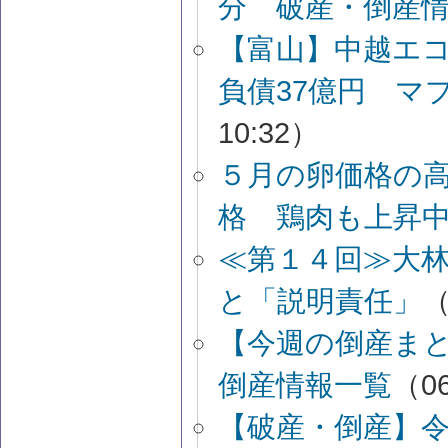
分 破産・倒産
【富山】中越エ
負債37億円 マ
10:32）
５月の卵価格の
格 鶏肉も上昇
≪第１４回≫大
と「説明責任」
（
【今週の倒産ま
倒産情報一覧
（06
【破産・倒産】