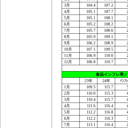
3
月
104.4
107.2
4
月
105.1
107.7
5
月
105.1
108.1
6
月
105.2
108.2
7
月
105.7
108.6
8
月
105.9
109.1
9
月
106.2
108.9
10
月
107.1
109.5
11
月
106.9
110.0
12
月
106.8
110.7
食品インフレ率
23
年
24
年
ｲﾝﾌ
1
月
109.5
115.7
2
月
110.0
115.3
3
月
110.4
115.7
4
月
111.6
116.4
5
月
112.2
116.8
6
月
112.2
116.3
7
月
113.1
116.4