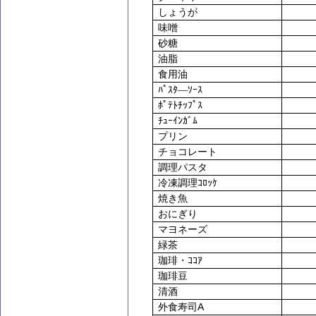
しょうが
味噌
砂糖
油脂
食用油
ﾊﾟｽﾀ―ｿｰｽ
ﾎﾟﾃﾄﾁｯﾌﾟｽ
ﾁｭｰｲﾝｶﾞﾑ
プリン
チョコレート
調理パスタ
冷凍調理ｺﾛｯｹ
焼き魚
おにぎり
マヨネーズ
緑茶
珈琲・ｺｺｱ
珈琲豆
清酒
A
外食寿司