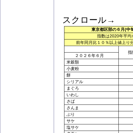
スクロール→
(
東京都区部の６月
中
2020
指数は
年平均
前年同月比１０％以上値上り
指
２０２６年６月
米穀類
小麦粉
餅
シリアル
まぐろ
いわし
さば
さんま
ぶり
サケ
塩サケ