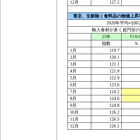
12
月
127.2
東京、生鮮除く食料品の物価上昇
=100
2020
年平均
輸入食材が多く超円安
25
年
ｲﾝﾌ
指数
％
1
月
119.7
2
月
120.1
3
月
121.1
4
月
121.9
5
月
122.9
6
月
123.6
7
月
124.2
8
月
124.6
9
月
124.8
10
月
126.2
11
月
126.5
12
月
126.1