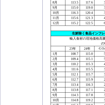
8
月
113.5
117.6
9
月
115.0
119.0
10
月
116.3
120.4
11
月
115.6
121.3
12
月
115.2
122.5
生鮮除く食品インフ
輸入食材の現地価格高
の
23
年
24
年
ｲﾝﾌ
1
月
108.7
115.0
2
月
109.4
115.1
3
月
110.2
115.3
4
月
111.6
115.5
5
月
112.1
115.7
6
月
112.7
115.9
7
月
113.4
116.3
8
月
113.8
117.1
9
月
114.3
117.8
10
月
114.8
119.2