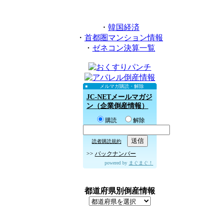
・
韓国経済
・
首都圏マンション情報
・
ゼネコン決算一覧
メルマガ購読・解除
JC-NETメールマガジ
ン（企業倒産情報）
購読
解除
読者購読規約
>>
バックナンバー
powered by
まぐまぐ！
都道府県別倒産情報