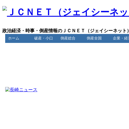
政治経済・時事・倒産情報のＪＣＮＥＴ（ジェイシーネット
ホーム
破産・小口
倒産総合
倒産全国
企業・経