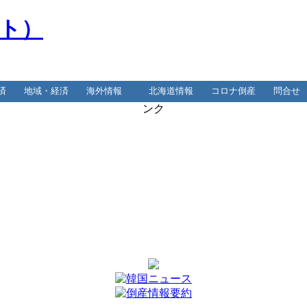
）
済
地域・経済
海外情報
北海道情報
コロナ倒産
問合せ
ンク