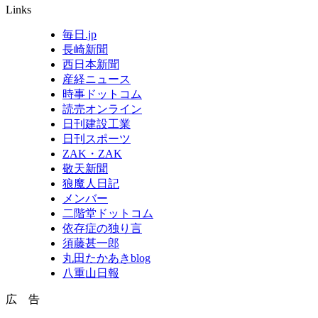
Links
毎日.jp
長崎新聞
西日本新聞
産経ニュース
時事ドットコム
読売オンライン
日刊建設工業
日刊スポーツ
ZAK・ZAK
敬天新聞
狼魔人日記
メンバー
二階堂ドットコム
依存症の独り言
須藤甚一郎
丸田たかあきblog
八重山日報
広 告