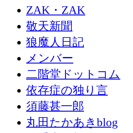
ZAK・ZAK
敬天新聞
狼魔人日記
メンバー
二階堂ドットコム
依存症の独り言
須藤甚一郎
丸田たかあきblog