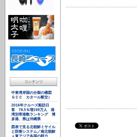
コンテンツ
中東湾岸国の分裂の構図
ＧＣＣ カタール断交）
2016年クルーズ船訪日
客 78.5％増199万人 港
湾別寄港数ランキング 博
多港、県は沖縄県
図表で見る北朝鮮ミサイル
と防衛システム／南北朝鮮
＋東アジア各国の戦力