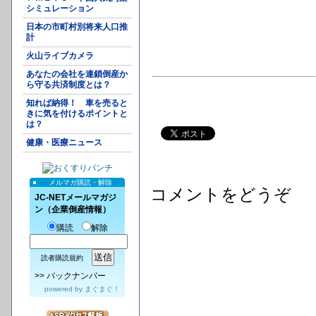
シミュレーション
日本の市町村別将来人口推
計
火山ライブカメラ
あなたの会社を連鎖倒産か
ら守る共済制度とは？
知れば納得！ 車を売ると
きに気を付けるポイントと
は？
健康・医療ニュース
メルマガ購読・解除
コメントをどうぞ
JC-NETメールマガジ
ン（企業倒産情報）
購読
解除
読者購読規約
>>
バックナンバー
powered by
まぐまぐ！