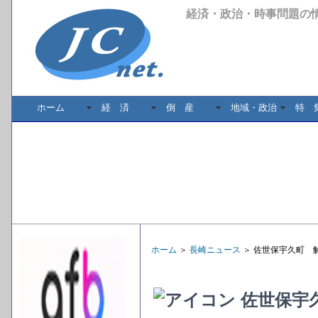
経済・政治・時事問題の
ホーム
経 済
倒 産
地域・政治
特 
ホーム
＞
長崎ニュース
＞ 佐世保宇久町 
佐世保宇