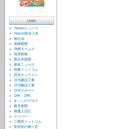
Links
Yahoo!ニュース
Yahoo!談合入札
毎日.jp
長崎新聞
沖縄タイムス
琉球新報
西日本新聞
産経ニュース
時事ドットコム
読売オンライン
日刊建設工業
日刊建設工業
日刊スポーツ
ZAK・ZAK
きっこのブログ
敬天新聞
狼魔人日記
メンバー
二階堂ドットコム
依存症の独り言