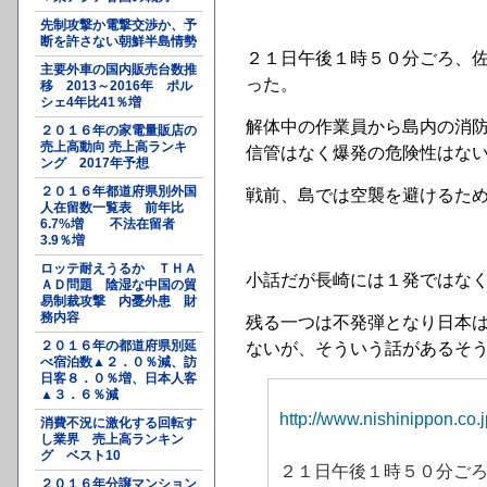
先制攻撃か電撃交渉か、予
断を許さない朝鮮半島情勢
２１日午後１時５０分ごろ、
主要外車の国内販売台数推
った。
移 2013～2016年 ポル
シェ4年比41％増
解体中の作業員から島内の消
２０１６年の家電量販店の
売上高動向 売上高ランキ
信管はなく爆発の危険性はな
ング 2017年予想
２０１６年都道府県別外国
戦前、島では空襲を避けるた
人在留数一覧表 前年比
6.7%増 不法在留者
3.9％増
ロッテ耐えうるか ＴＨＡ
小話だが長崎には１発ではな
ＡＤ問題 陰湿な中国の貿
易制裁攻撃 内憂外患 財
務内容
残る一つは不発弾となり日本
２０１６年の都道府県別延
ないが、そういう話があるそ
べ宿泊数▲２．０％減、訪
日客８．０％増、日本人客
▲３．６％減
http://www.nishinippon.co.
消費不況に激化する回転す
し業界 売上高ランキン
グ ベスト10
２１日午後１時５０分ご
２０１６年分譲マンション