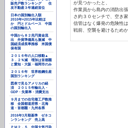
が見つかったと、
販売戸数ランキング 住
友不動産３年連続首位
作業員から島内の消防出
日本の国別輸出入額
さ約３０センチで、空き
2010年×2015年比較ほ
信管はなく爆発の危険性
か 円とドルベース 中国
の国別輸出入
戦前、空襲を避けるため
中国から８２兆円資金流
出 外貨準備高も激減 中
国経済成長率推移 米国債
保有国
２０１６年の人口移動▲
３．２％減 増加は首都圏
と愛知・大阪・福岡市のみ
２０１６年 世界粗鋼生産
国別ランキング
図表で見るアメリカの経
済 ２０１５年輸出入・
GDP・失業率・消費支出
９月までの住宅着工戸数推
移 全国都道府県・北海
道・首都圏・九州各県
2016年3月期基準 ゼネコ
ンランキング 売上高
ＰＭ２．５ 中国大気汚染