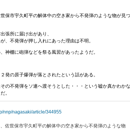
佐世保市宇久町平の解体中の空き家から不発弾のような物が見
防出張所に届け出があり、
いが、不発弾が押し入れにあった理由は不明。
め、神棚に砲弾などを祭る風習があったようだ。
く２発の原子爆弾が落とされたという話がある。
はその不発弾をソ連へ渡そうとした・・・という嘘か真かわか
うだ。
jp/nnp/nagasaki/article/344955
ろ、佐世保市宇久町平の解体中の空き家から不発弾のような物