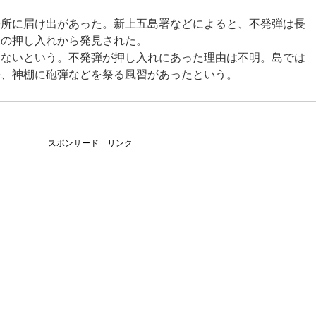
張所に届け出があった。新上五島署などによると、不発弾は長
家の押し入れから発見された。
はないという。不発弾が押し入れにあった理由は不明。島では
か、神棚に砲弾などを祭る風習があったという。
スポンサード リンク