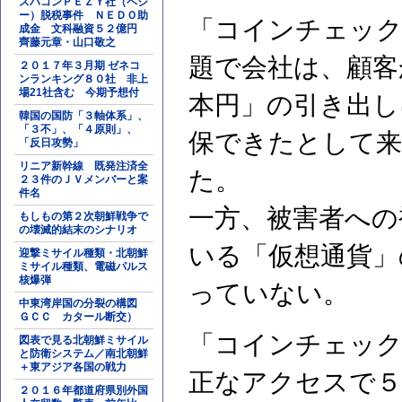
スパコンＰＥＺＹ社（ペジ
ー）脱税事件 ＮＥＤＯ助
「コインチェック
成金 文科融資５２億円
齊藤元章・山口敬之
題で会社は、顧客
２０１７年３月期 ゼネコ
ンランキング８０社 非上
場21社含む 今期予想付
本円」の引き出し
韓国の国防「３軸体系」、
「３不」、「４原則」、
保できたとして来
「反日攻勢」
リニア新幹線 既発注済全
た。
２３件のＪＶメンバーと案
件名
一方、被害者への
もしもの第２次朝鮮戦争で
の壊滅的結末のシナリオ
いる「仮想通貨」
迎撃ミサイル種類・北朝鮮
ミサイル種類、電磁パルス
核爆弾
っていない。
中東湾岸国の分裂の構図
ＧＣＣ カタール断交）
「コインチェック
図表で見る北朝鮮ミサイル
と防衛システム／南北朝鮮
＋東アジア各国の戦力
正なアクセスで５
２０１６年都道府県別外国