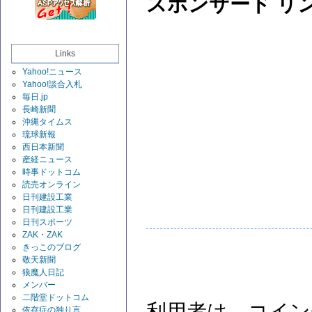
スポンサード リ
Links
Yahoo!ニュース
Yahoo!談合入札
毎日.jp
長崎新聞
沖縄タイムス
琉球新報
西日本新聞
産経ニュース
時事ドットコム
読売オンライン
日刊建設工業
日刊建設工業
日刊スポーツ
ZAK・ZAK
きっこのブログ
敬天新聞
狼魔人日記
メンバー
二階堂ドットコム
利用者は、コイン
依存症の独り言