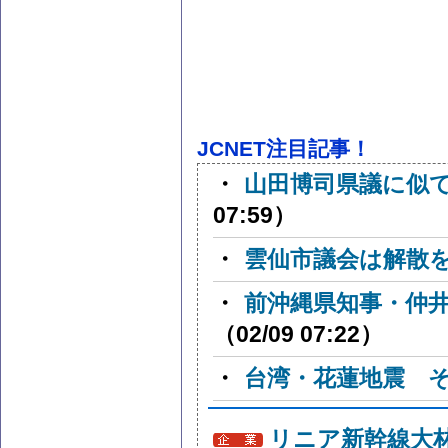
JCNET注目記事！
・
山田博司県議に似
07:59）
・
雲仙市議会は解散
・
前沖縄県知事・仲
（02/09 07:22）
・
台湾・花蓮地震 
リニア新幹線大