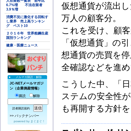
人在留数一覧表 前年比
仮想通貨が流出し
6.7%増 不法在留者
3.9％増
万人の顧客分。
消費不況に激化する回転す
し業界 売上高ランキン
グ ベスト10
これを受け、顧客
２０１６年 世界粗鋼生産
国別ランキング
「仮想通貨」の引
健康・医療ニュース
想通貨の売買を停
全確認などを進め
メルマガ購読・解除
こうした中、「日
JC-NETメールマガジ
ン（企業倒産情報）
ステムの安全性が
購読
解除
も再開する方針を
読者購読規約
>>
バックナンバー
powered by
まぐまぐ！