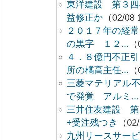
東洋建設 第３四
益修正か
（02/08 
２０１７年の経常
の黒字 １２...
（0
４．８億円不正引
所の橘高主任...
（0
三菱マテリアル不
で発覚 アルミ...
三井住友建設 第
+受注残つき
（02/
九州リースサービ