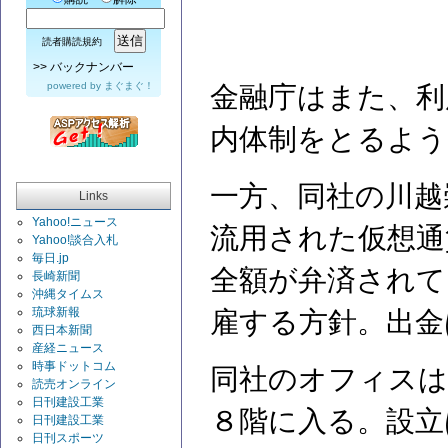
読者購読規約
>>
バックナンバー
powered by
まぐまぐ！
金融庁はまた、利
内体制をとるよう
一方、同社の川越
Links
Yahoo!ニュース
流用された仮想通
Yahoo!談合入札
毎日.jp
全額が弁済されて
長崎新聞
沖縄タイムス
琉球新報
雇する方針。出金
西日本新聞
産経ニュース
時事ドットコム
同社のオフィスは
読売オンライン
日刊建設工業
８階に入る。設立
日刊建設工業
日刊スポーツ