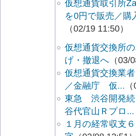
仮想通貨取引所Za
を0円で販売／購
（02/19 11:50）
仮想通貨交換所の
げ・撤退へ
（03/0
仮想通貨交換業者
／金融庁 仮...
（0
東急 渋谷開発続
谷代官山Ｒプロ...
１月の経常収支６