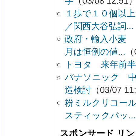
字
（03/08 12:51
１歩で１０個以上
／関西大谷弘詞...
政府・輸入小麦 
月は恒例の値...
（0
トヨタ 来年前
パナソニック 中
造検討
（03/07 11
粉ミルクリコー
スティックパッ...
スポンサード リン