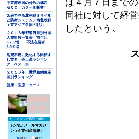
は４月７日までの
中東湾岸国の分裂の構図
ＧＣＣ カタール断交）
同社に対して経営
図表で見る北朝鮮ミサイル
と防衛システム／南北朝鮮
＋東アジア各国の戦力
したという。
２０１６年都道府県別外国
人在留数一覧表 前年比
6.7%増 不法在留者
3.9％増
消費不況に激化する回転す
し業界 売上高ランキン
グ ベスト10
２０１６年 世界粗鋼生産
国別ランキング
健康・医療ニュース
メルマガ購読・解除
JC-NETメールマガジ
ン（企業倒産情報）
購読
解除