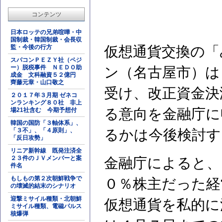
コンテンツ
日本ロッテの兄弟喧嘩・中
国制裁・韓国制裁・会長収
監・今後の行方
仮想通貨交換の「
スパコンＰＥＺＹ社（ペジ
ー）脱税事件 ＮＥＤＯ助
ン（名古屋市）は
成金 文科融資５２億円
齊藤元章・山口敬之
受け、改正資金決
２０１７年３月期 ゼネコ
ンランキング８０社 非上
る意向を金融庁に
場21社含む 今期予想付
韓国の国防「３軸体系」、
「３不」、「４原則」、
るかは今後検討す
「反日攻勢」
リニア新幹線 既発注済全
２３件のＪＶメンバーと案
金融庁によると、
件名
もしもの第２次朝鮮戦争で
０％株主だった経
の壊滅的結末のシナリオ
迎撃ミサイル種類・北朝鮮
仮想通貨を私的に
ミサイル種類、電磁パルス
核爆弾