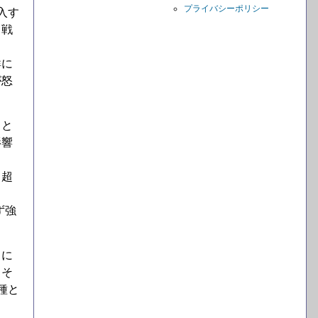
プライバシーポリシー
入す
ス戦
鮮に
が怒
仲と
影響
、超
ず強
フに
。そ
種と