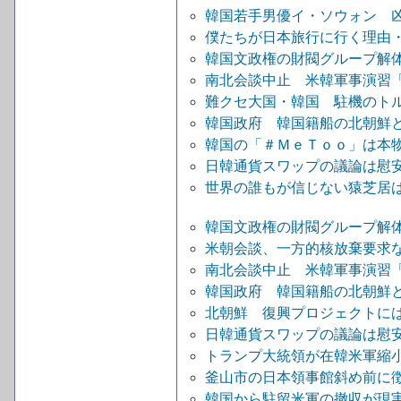
韓国若手男優イ・ソウォン 
僕たちが日本旅行に行く理由
韓国文政権の財閥グループ解
南北会談中止 米韓軍事演習
難クセ大国・韓国 駐機のト
韓国政府 韓国籍船の北朝鮮
韓国の「＃ＭｅＴｏｏ」は本
日韓通貨スワップの議論は慰
世界の誰もが信じない猿芝居
韓国文政権の財閥グループ解
米朝会談、一方的核放棄要求な
南北会談中止 米韓軍事演習
韓国政府 韓国籍船の北朝鮮
北朝鮮 復興プロジェクトには
日韓通貨スワップの議論は慰
トランプ大統領が在韓米軍縮
釜山市の日本領事館斜め前に徴
韓国から駐留米軍の撤収が現実