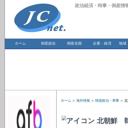
政治経済・時事・倒産情
ホーム
倒産総合
倒産全国
企業・経済
地域
ホーム
＞
海外情報
＞
韓国政治・軍事
＞ 
北朝鮮 