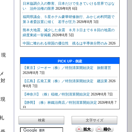
、現
PICK UP - 倒産
メ
と対
は現
礼
検索
文字サイズ
ら受