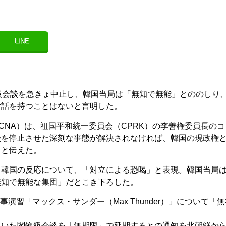
LINE
級会談を急きょ中止し、韓国当局は「無知で無能」とののしり
対話を持つことはないと言明した。
CNA）は、祖国平和統一委員会（CPRK）の李善権委員長のコ
談を停止させた深刻な事態が解決されなければ、韓国の現政権
」と伝えた。
る韓国の反応について、「対立による恐喝」と表現。韓国当局
無知で無能な集団」だとこき下ろした。
演習「マックス・サンダー（Max Thunder）」について「無
。
ていた閣僚級会談を「無期限」で延期するとの通知を北朝鮮か