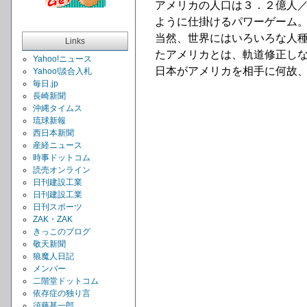
アメリカの人口は３．２億人
ように仕掛けるパワーゲーム
当然、世界にはいろいろな人
Links
たアメリカとは、軌道修正し
Yahoo!ニュース
日本がアメリカを相手に何故
Yahoo!談合入札
毎日.jp
長崎新聞
沖縄タイムス
琉球新報
西日本新聞
産経ニュース
時事ドットコム
読売オンライン
日刊建設工業
日刊建設工業
日刊スポーツ
ZAK・ZAK
きっこのブログ
敬天新聞
狼魔人日記
メンバー
二階堂ドットコム
依存症の独り言
須藤甚一郎