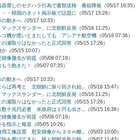
凶器脅しのセクハラ行為で書類送検 番組降板
（05/17 16:35）
・・・韓国のネット掲示板で話題に
（05/17 15:26）
体の動きへ
（05/17 10:33）
「マックスサンダー」に北朝鮮反発
（05/16 11:25）
ルコ機が悪いとまたしても アシアナ航空機
（05/16 07:36）
との瀬取りはなかったと正式回答
（05/15 17:26）
物か
（05/15 10:07）
安婦像撤去が前提
（05/08 07:19）
はもう飽きた！
（05/07 07:35）
体の動きへ
（05/17 10:33）
らば再考と 北朝鮮に振り回され始...
（05/16 15:47）
「マックスサンダー」に北朝鮮反発
（05/16 11:25）
との瀬取りはなかったと正式回答
（05/15 17:26）
数十兆円必要 米政府は１円も出さ...
（05/15 16:38）
安婦像撤去が前提
（05/08 07:19）
小を指示と報道
（05/05 10:26）
用工像設置 慰安婦像から３０ｍ離...
（05/03 10:00）
味を帯びてきた 銭と朝鮮半島の核...
（05/02 11:43）