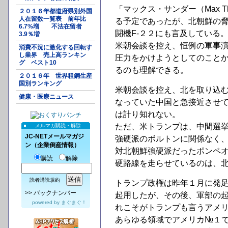
「マックス・サンダー（Max 
２０１６年都道府県別外国
人在留数一覧表 前年比
る予定であったが、北朝鮮の
6.7%増 不法在留者
闘機F-２２にも言及している
3.9％増
米朝会談を控え、恒例の軍事
消費不況に激化する回転す
し業界 売上高ランキン
圧力をかけようとしてのこと
グ ベスト10
るのも理解できる。
２０１６年 世界粗鋼生産
国別ランキング
米朝会談を控え、北を取り込
健康・医療ニュース
なっていた中国と急接近させ
は計り知れない。
ただ、米トランプは、中間選
メルマガ購読・解除
JC-NETメールマガジ
強硬派のボルトンに関係なく
ン（企業倒産情報）
対北朝鮮強硬派だったポンペオ
購読
解除
硬路線を走らせているのは、
読者購読規約
トランプ政権は昨年１月に発
>>
バックナンバー
起用したが、その後、軍部の
powered by
まぐまぐ！
れこそがトランプも言うアメリ
あらゆる領域でアメリカ№１