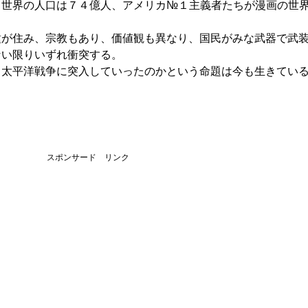
／世界の人口は７４億人、アメリカ№１主義者たちが漫画の世
。
種が住み、宗教もあり、価値観も異なり、国民がみな武器で武
ない限りいずれ衝突する。
、太平洋戦争に突入していったのかという命題は今も生きてい
スポンサード リンク