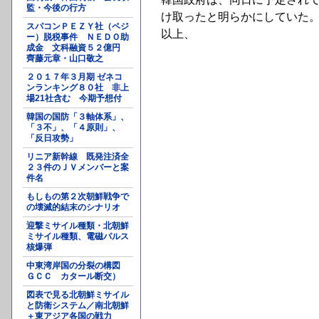
監・今後の行方
け取ったと明らかにしていた
スパコンＰＥＺＹ社（ペジ
以上、
ー）脱税事件 ＮＥＤＯ助
成金 文科融資５２億円
齊藤元章・山口敬之
２０１７年３月期 ゼネコ
ンランキング８０社 非上
場21社含む 今期予想付
韓国の国防「３軸体系」、
「３不」、「４原則」、
「反日攻勢」
リニア新幹線 既発注済全
２３件のＪＶメンバーと案
件名
もしもの第２次朝鮮戦争で
の壊滅的結末のシナリオ
迎撃ミサイル種類・北朝鮮
ミサイル種類、電磁パルス
核爆弾
中東湾岸国の分裂の構図
ＧＣＣ カタール断交）
図表で見る北朝鮮ミサイル
と防衛システム／南北朝鮮
＋東アジア各国の戦力