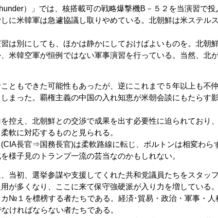
Thunder）」では、核搭載可の戦略爆撃機B－５２を当演習で投
脅しに米韓軍は急遽協議し取りやめている。北朝鮮は米ステル
。
演習は別にしても、ほかは静かにしておけばよいものを。北朝
か、米韓空軍が恒例ではない軍事演習を行っている。当然、北
むこともできた可能性もあったが、逆にこれまで５年以上も不
てしまった。覇権主義の中国の入れ知恵が米朝会談にもたらす
挙を控え、北朝鮮との交渉で成果を出す必要性に迫られており
、柔軟に対応するものと見られる。
(CIA長官⇒国務長官)は柔軟路線に転じ、ボルトンは相変わら
北を様子見のトランプ一流の芸当なのかもしれない。
足、当初、選挙参謀や支援してくれた共和党議員たちをスタッ
起用が多くなり、ここに来て保守強硬派が入り力を増している
カ№１を標榜する者たちである。経済･貿易・政治・軍事・人
でなければならない者たちである。