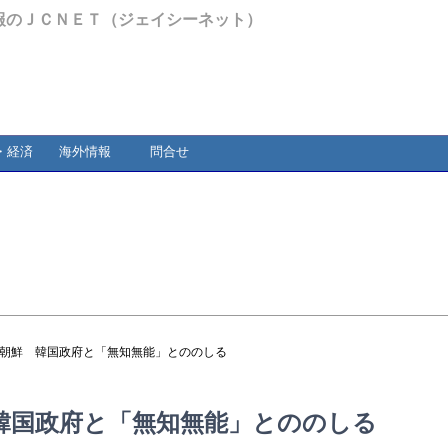
報のＪＣＮＥＴ（ジェイシーネット）
・経済
海外情報
問合せ
北朝鮮 韓国政府と「無知無能」とののしる
韓国政府と「無知無能」とののしる