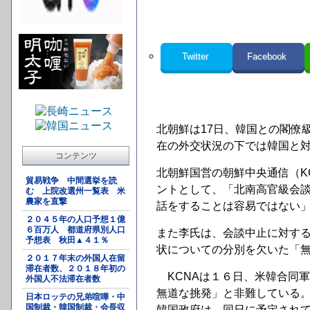
Twitter
Facebook
北朝鮮は17日、韓国との閣僚
在の外交状況の下では韓国と
コンテンツ
北朝鮮国営の朝鮮中央通信（K
貿易戦争 中間選挙を読
ントとして、「北南高官級会
む 上院改選州一覧表 米
農家を直撃
話をすることは容易ではない
２０４５年の人口予想１億
６百万人 都道府県別人口
また李氏は、会談中止に対す
予想表 秋田▲４１％
状についての分別を欠いた「
２０１７年末の外国人在留
滞在者数、２０１８年初の
KCNAは１６日、米韓合同軍事
外国人不法滞在者数
無道な挑発」と非難している
日本ロッテの兄弟喧嘩・中
国制裁・韓国制裁・会長収
韓国政府は、同日に予定され