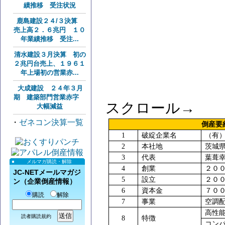
績推移 受注状況
鹿島建設２４/３決算
売上高２．６兆円 １０
年業績推移 受注...
清水建設３月決算 初の
２兆円台売上、１９６１
年上場初の営業赤...
大成建設 ２４年３月
期 建築部門営業赤字
スクロール→
大幅減益
・
ゼネコン決算一覧
倒産
1
破綻企業名
（有
2
本社地
茨城
3
代表
葉葺
メルマガ購読・解除
4
創業
２０
JC-NETメールマガジ
5
設立
２０
ン（企業倒産情報）
6
資本金
７０
購読
解除
7
事業
空調
高性
読者購読規約
8
特徴
コン