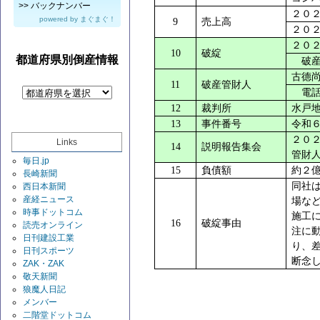
>>
バックナンバー
２０
powered by
まぐまぐ！
9
売上高
２０
２０
10
破綻
都道府県別倒産情報
破産
古德
11
破産管財人
電話
12
裁判所
水戸
13
事件番号
令和
２０
Links
14
説明報告集会
管財
毎日.jp
15
負債額
約２
長崎新聞
同社
西日本新聞
産経ニュース
場な
時事ドットコム
施工
16
破綻事由
読売オンライン
注に
日刊建設工業
り、
日刊スポーツ
断念
ZAK・ZAK
敬天新聞
狼魔人日記
メンバー
二階堂ドットコム