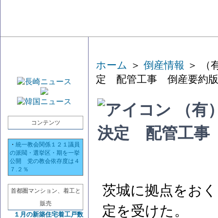
ホーム
＞
倒産情報
＞ （
定 配管工事 倒産要約
（有
コンテンツ
決定 配管工事
・
統一教会関係１２１議員
の派閥・選挙区・期を一挙
公開 党の教会依存度は４
７.２％
茨城に拠点をおく
首都圏マンション、着工と
販売
定を受けた。
１月の新築住宅着工戸数