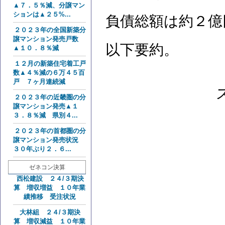
▲７．５％減、分譲マン
ションは▲２５%...
負債総額は約２億
２０２３年の全国新築分
譲マンション発売戸数
以下要約。
▲１０．８％減
１２月の新築住宅着工戸
数▲４％減の６万４５百
戸 ７ヶ月連続減
２０２３年の近畿圏の分
譲マンション発売▲１
３．８％減 県別４...
２０２３年の首都圏の分
譲マンション発売状況
３０年ぶり２．６...
ゼネコン決算
西松建設 ２４/３期決
算 増収増益 １０年業
績推移 受注状況
大林組 ２４/３期決
算 増収減益 １０年業