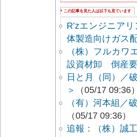
この記事を見た人は以下も見ています
R'zエンジニア
体製造向けガス
（株）フルカワ
設資材卸 倒産
日と月（同）／
＞
（05/17 09:36
（有）河本組／
（05/17 09:36）
追報：（株）誠