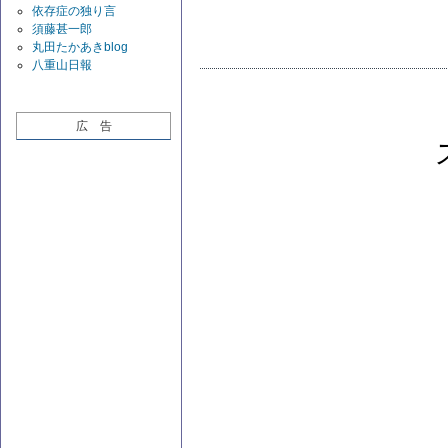
依存症の独り言
須藤甚一郎
丸田たかあきblog
八重山日報
広 告