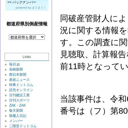
>>
バックナンバー
powered by
まぐまぐ！
同破産管財人によ
都道府県別倒産情報
況に関する情報を
す。この調査に関
見聴取、計算報告
Links
前11時となって
毎日.jp
長崎新聞
西日本新聞
産経ニュース
時事ドットコム
読売オンライン
日刊建設工業
当該事件は、令和
日刊スポーツ
ZAK・ZAK
番号は（フ）第8
敬天新聞
狼魔人日記
メンバー
二階堂ドットコム