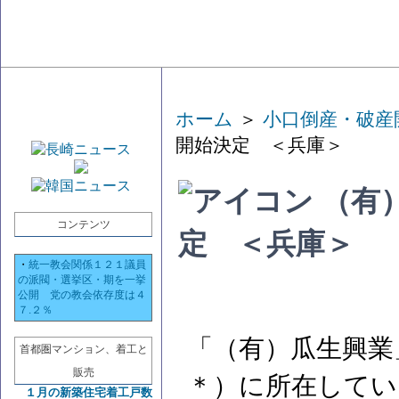
ホーム
＞
小口倒産・破産
開始決定 ＜兵庫＞
（有
コンテンツ
定 ＜兵庫＞
・
統一教会関係１２１議員
の派閥・選挙区・期を一挙
公開 党の教会依存度は４
７.２％
「（有）瓜生興業
首都圏マンション、着工と
販売
＊）に所在してい
１月の新築住宅着工戸数