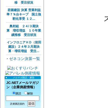
移 受注状況
若築建設 決算 営業利益
率７％台キープ 国土強
靭化享受 １２...
奥村組 ２４/３期決
算 増収増益 １０年業
績推移 受注状況
インフロニアＨＤ（前田
建設）２４年３月期決
算・増収増益 受注...
・
ゼネコン決算一覧
メルマガ購読・解除
JC-NETメールマガジ
ン（企業倒産情報）
購読
解除
読者購読規約