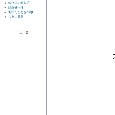
依存症の独り言
須藤甚一郎
丸田たかあきblog
八重山日報
広 告