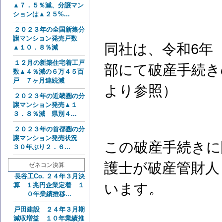
▲７．５％減、分譲マン
ションは▲２５%...
２０２３年の全国新築分
譲マンション発売戸数
同社は、令和6年（
▲１０．８％減
１２月の新築住宅着工戸
部にて破産手続き
数▲４％減の６万４５百
戸 ７ヶ月連続減
より参照）
２０２３年の近畿圏の分
譲マンション発売▲１
３．８％減 県別４...
２０２３年の首都圏の分
譲マンション発売状況
この破産手続きに
３０年ぶり２．６...
護士が破産管財人
ゼネコン決算
長谷工Co. ２４年３月決
います。
算 １兆円企業定着 １
０年業績推移...
戸田建設 ２４年３月期
減収増益 １０年業績推