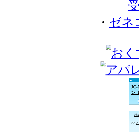
・
ゼネ
JC
ン
読
>>