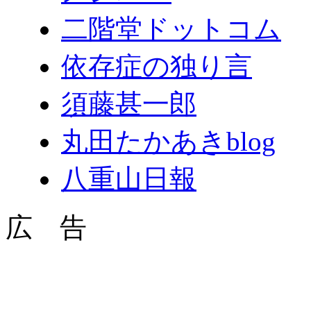
二階堂ドットコム
依存症の独り言
須藤甚一郎
丸田たかあきblog
八重山日報
広 告