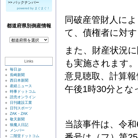
>>
バックナンバー
powered by
まぐまぐ！
同破産管財人によ
都道府県別倒産情報
て、債権者に対す
また、財産状況に
も実施されます。
Links
毎日.jp
意見聴取、計算報
長崎新聞
西日本新聞
産経ニュース
午後1時30分と
時事ドットコム
読売オンライン
日刊建設工業
日刊スポーツ
ZAK・ZAK
敬天新聞
当該事件は、令和
狼魔人日記
メンバー
番号は（フ）第2
二階堂ドットコム