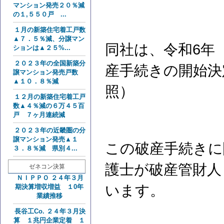
マンション発売２０％減
の１,５５０戸 ...
１月の新築住宅着工戸数
▲７．５％減、分譲マン
同社は、令和6年（
ションは▲２５%...
２０２３年の全国新築分
産手続きの開始決
譲マンション発売戸数
▲１０．８％減
照）
１２月の新築住宅着工戸
数▲４％減の６万４５百
戸 ７ヶ月連続減
２０２３年の近畿圏の分
譲マンション発売▲１
この破産手続きに
３．８％減 県別４...
護士が破産管財人
ゼネコン決算
ＮＩＰＰＯ ２４年３月
います。
期決算増収増益 １0年
業績推移
長谷工Co. ２４年３月決
算 １兆円企業定着 １