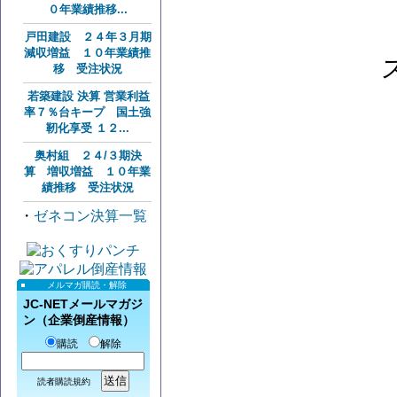
０年業績推移...
戸田建設 ２４年３月期
減収増益 １０年業績推
移 受注状況
若築建設 決算 営業利益
率７％台キープ 国土強
靭化享受 １２...
奥村組 ２４/３期決
算 増収増益 １０年業
績推移 受注状況
・
ゼネコン決算一覧
メルマガ購読・解除
JC-NETメールマガジ
ン（企業倒産情報）
購読
解除
読者購読規約