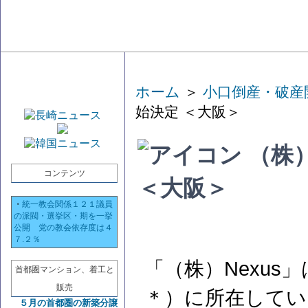
ホーム
＞
小口倒産・破産
始決定 ＜大阪＞
（株）
コンテンツ
＜大阪＞
・
統一教会関係１２１議員
の派閥・選挙区・期を一挙
公開 党の教会依存度は４
７.２％
「（株）Nexus
首都圏マンション、着工と
販売
＊）に所在してい
５月の首都圏の新築分譲