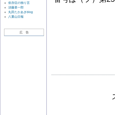
依存症の独り言
須藤甚一郎
丸田たかあきblog
八重山日報
広 告