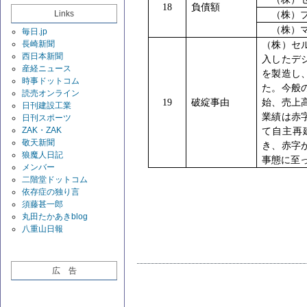
18
負債額
Links
（株）ブ
（株）マ
毎日.jp
長崎新聞
（株）セ
西日本新聞
入したデ
産経ニュース
を製造し
時事ドットコム
た。今般
読売オンライン
19
破綻事由
始、売上
日刊建設工業
業績は赤
日刊スポーツ
ZAK・ZAK
て自主再
敬天新聞
き、赤字
狼魔人日記
事態に至
メンバー
二階堂ドットコム
依存症の独り言
須藤甚一郎
丸田たかあきblog
八重山日報
広 告