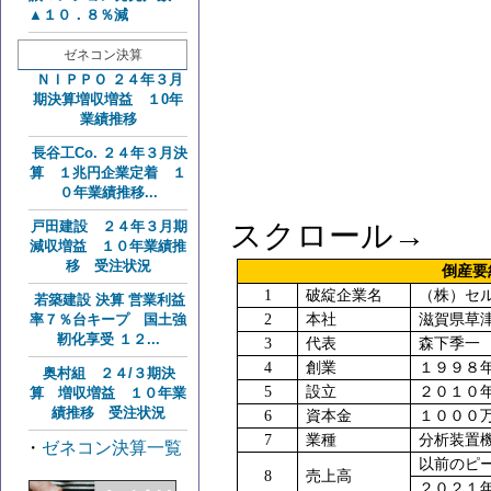
▲１０．８％減
ゼネコン決算
ＮＩＰＰＯ ２４年３月
期決算増収増益 １0年
業績推移
長谷工Co. ２４年３月決
算 １兆円企業定着 １
０年業績推移...
スクロール→
戸田建設 ２４年３月期
減収増益 １０年業績推
移 受注状況
倒産
1
破綻企業名
（株）セ
若築建設 決算 営業利益
2
本社
滋賀県草
率７％台キープ 国土強
靭化享受 １２...
3
代表
森下季一
4
創業
１９９８
奥村組 ２４/３期決
5
設立
２０１０
算 増収増益 １０年業
績推移 受注状況
6
資本金
１０００
7
業種
分析装置
・
ゼネコン決算一覧
以前のピ
8
売上高
２０２１