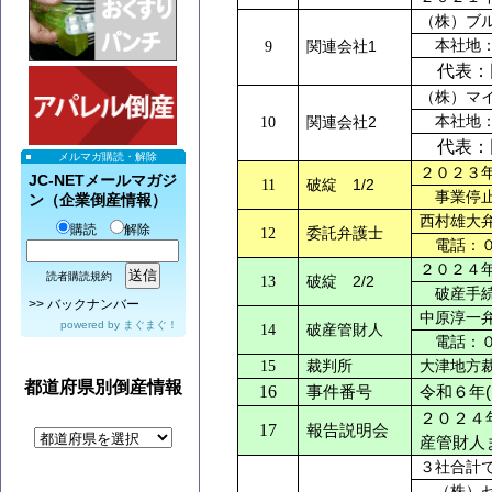
（株）ブ
1
本社地：
9
関連会社
代表：
（株）マ
2
本社地：
10
関連会社
代表：
メルマガ購読・解除
２０２３
JC-NETメールマガジ
1/2
11
破綻
事業停止
ン（企業倒産情報）
西村雄大
購読
解除
12
委託弁護士
電話：０
２０２４
読者購読規約
2/2
13
破綻
破産手続
>>
バックナンバー
中原淳一
powered by
まぐまぐ！
14
破産管財人
電話：０
15
裁判所
大津地方
都道府県別倒産情報
16
事件番号
令和６年
(
２０２４
17
報告説明会
産管財人
３社合計
（株）セ