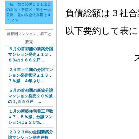
・
統一教会関係１２１議員
の派閥・選挙区・期を一挙
負債総額は３社合
公開 党の教会依存度は４
７.２％
以下要約して表に
首都圏マンション、着工と
販売
６月の首都圏の新築分譲
マンション発売▲１２．
８％の１６６２戸...
２４年上半期の分譲マン
ション発売状況▲１３．
７％減 ４年ぶり...
５月の首都圏の新築分譲
マンション発売２０％減
の１,５５０戸 ...
１月の新築住宅着工戸数
▲７．５％減、分譲マン
ションは▲２５%...
２０２３年の全国新築分
譲マンション発売戸数