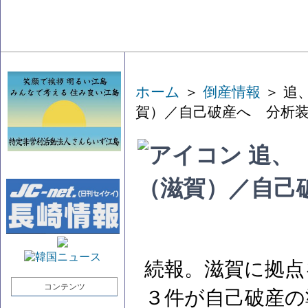
ホーム
＞
倒産情報
＞ 追
賀）／自己破産へ 分析
追、
（滋賀）／自己
続報。滋賀に拠点
コンテンツ
３件が自己破産の