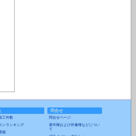
集
問合せ
着工件数
問合せページ
コンランキング
著作権および肖像権などについ
て
情報