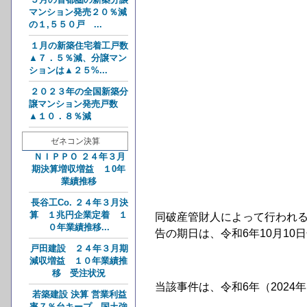
マンション発売２０％減
の１,５５０戸 ...
１月の新築住宅着工戸数
▲７．５％減、分譲マン
ションは▲２５%...
２０２３年の全国新築分
譲マンション発売戸数
▲１０．８％減
ゼネコン決算
ＮＩＰＰＯ ２４年３月
期決算増収増益 １0年
業績推移
長谷工Co. ２４年３月決
算 １兆円企業定着 １
同破産管財人によって行われ
０年業績推移...
告の期日は、令和6年10月10
戸田建設 ２４年３月期
減収増益 １０年業績推
移 受注状況
当該事件は、令和6年（2024
若築建設 決算 営業利益
率７％台キープ 国土強