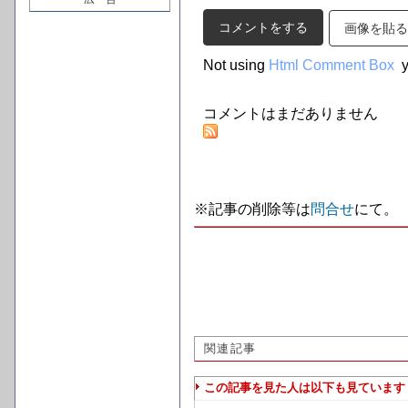
画像を貼る
Not using
Html Comment Box
y
コメントはまだありません
※記事の削除等は
問合せ
にて。
関連記事
この記事を見た人は以下も見ています