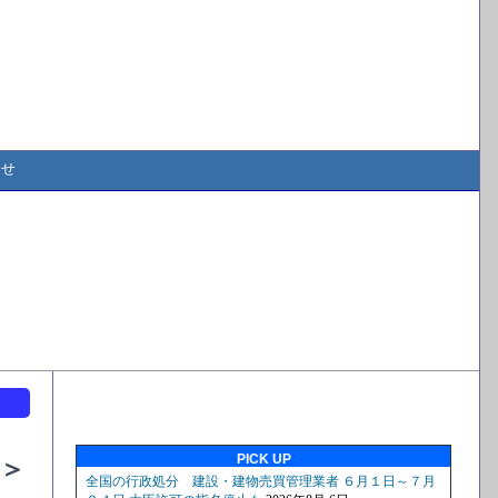
合せ
ト
PICK UP
＞