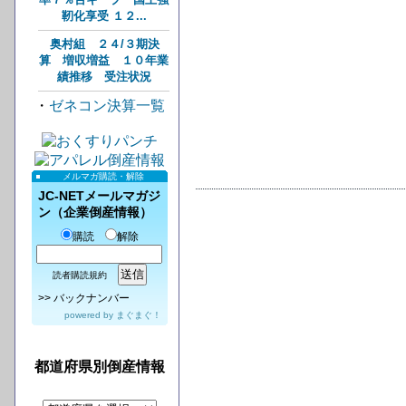
靭化享受 １２...
奥村組 ２４/３期決
算 増収増益 １０年業
績推移 受注状況
・
ゼネコン決算一覧
メルマガ購読・解除
JC-NETメールマガジ
ン（企業倒産情報）
購読
解除
読者購読規約
>>
バックナンバー
powered by
まぐまぐ！
都道府県別倒産情報