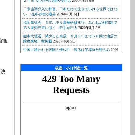
官報
破産・小口倒産一覧
が決