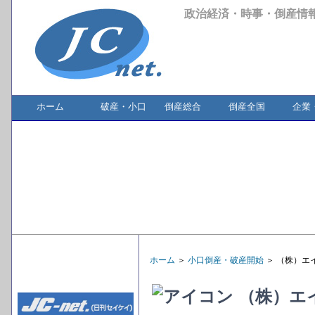
政治経済・時事・倒産情
ホーム
破産・小口
倒産総合
倒産全国
企業
ホーム
＞
小口倒産・破産開始
＞ （株）エ
（株）エ