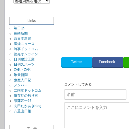
Links
毎日.jp
長崎新聞
西日本新聞
産経ニュース
時事ドットコム
読売オンライン
日刊建設工業
Twitter
Facebook
日刊スポーツ
ZAK・ZAK
敬天新聞
狼魔人日記
コメントしてみる
メンバー
二階堂ドットコム
依存症の独り言
須藤甚一郎
丸田たかあきblog
八重山日報
広 告