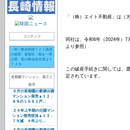
「（株）エイト不動産」は（大
コンテンツ
同社は、令和6年（2024年
より参照）
・
統一教会関係１２１議員
の派閥・選挙区・期を一挙
公開 党の教会依存度は４
７.２％
この破産手続きに関しては、
定されています。
首都圏マンション、着工と
販売
６月の首都圏の新築分譲
マンション発売▲１２．
８％の１６６２戸...
２４年上半期の分譲マン
ション発売状況▲１３．
７％減 ４年ぶり...
５月の首都圏の新築分譲