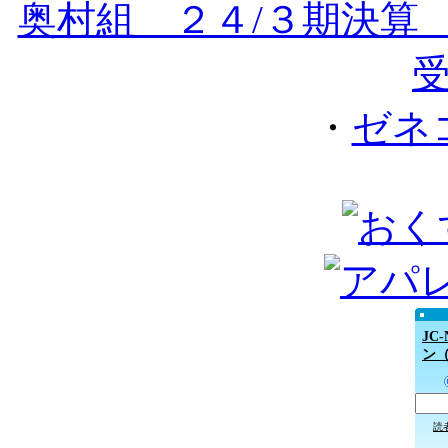
奥村組 ２４/３期決
・
ゼネ
JC
ン
読