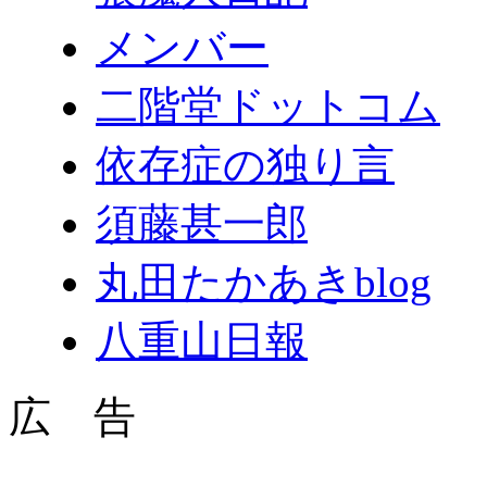
メンバー
二階堂ドットコム
依存症の独り言
須藤甚一郎
丸田たかあきblog
八重山日報
広 告