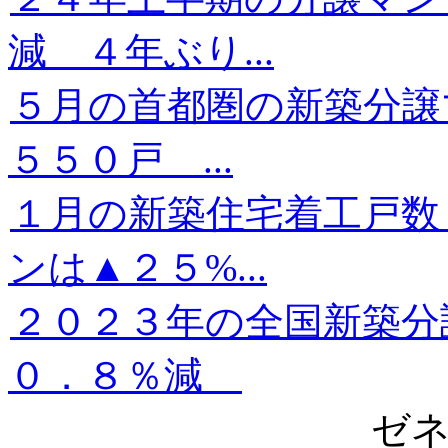
減 ４年ぶり...
５月の首都圏の新築分譲
５５０戸 ...
１月の新築住宅着工戸数
ンは▲２５%...
２０２３年の全国新築分
０．８％減
ゼ