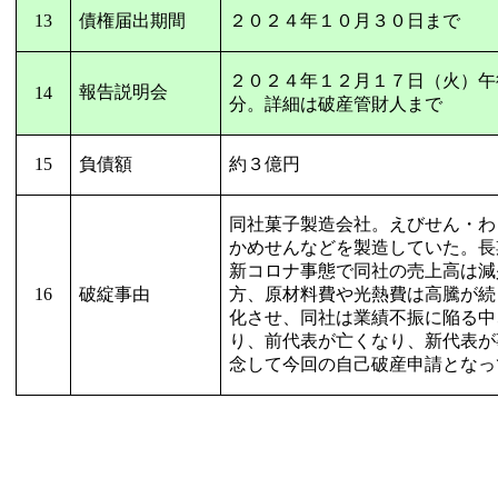
13
債権届出期間
２０２４年１０月３０日まで
２０２４年１２月１７日（火）午
報告説明会
14
分。詳細は破産管財人まで
15
負債額
約３億円
同社菓子製造会社。えびせん・わ
かめせんなどを製造していた。長
新コロナ事態で同社の売上高は減
16
破綻事由
方、原材料費や光熱費は高騰が続
化させ、同社は業績不振に陥る中
り、前代表が亡くなり、新代表が
念して今回の自己破産申請となっ