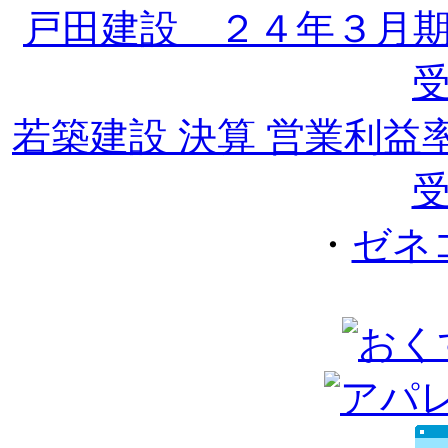
戸田建設 ２４年３月
若築建設 決算 営業利
受
・
ゼネ