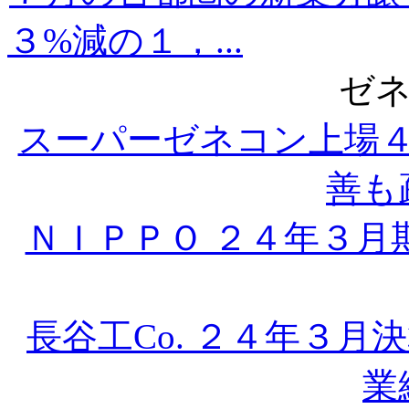
３%減の１，...
ゼ
スーパーゼネコン上場
善も疎
ＮＩＰＰＯ ２４年３月
長谷工Co. ２４年３
業