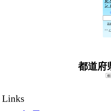
JC
ン
読
>>
都道府
Links