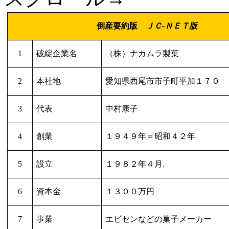
倒産要約版
ＪＣ
-
ＮＥＴ版
1
破綻企業名
（株）ナカムラ製菓
2
本社地
愛知県西尾市市子町平加１７０
3
代表
中村康子
4
創業
１９４９年＝昭和４２年
5
設立
１９８２年４月
.
6
資本金
１３００万円
7
事業
エビセンなどの菓子メーカー