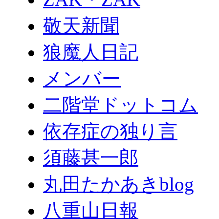
敬天新聞
狼魔人日記
メンバー
二階堂ドットコム
依存症の独り言
須藤甚一郎
丸田たかあきblog
八重山日報