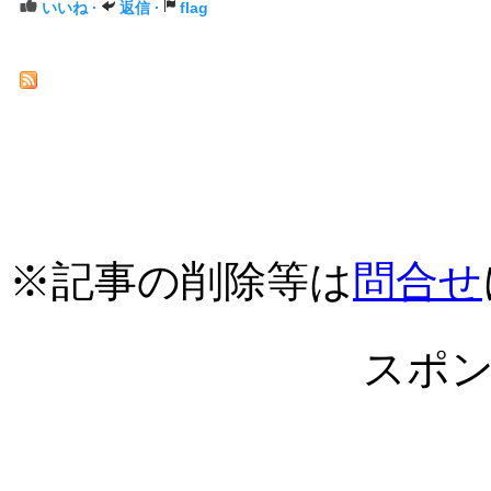
いいね ·
返信 ·
flag
※記事の削除等は
問合せ
スポ