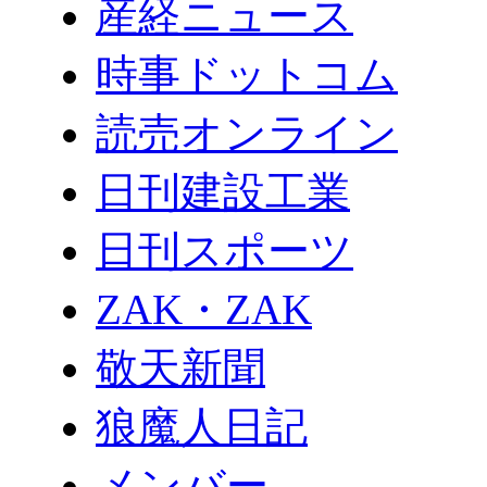
産経ニュース
時事ドットコム
読売オンライン
日刊建設工業
日刊スポーツ
ZAK・ZAK
敬天新聞
狼魔人日記
メンバー