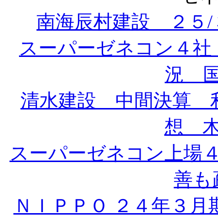
南海辰村建設 ２５
スーパーゼネコン４社
況 国
清水建設 中間決算 
想 木
スーパーゼネコン上場
善も疎
ＮＩＰＰＯ ２４年３月