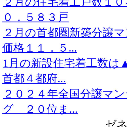
２月の住宅着工戸数１０
０，５８３戸
２月の首都圏新築分譲
価格１１．５...
1月の新設住宅着工数は
首都４都府...
２０２４年全国分譲マン
グ ２０位ま...
ゼ