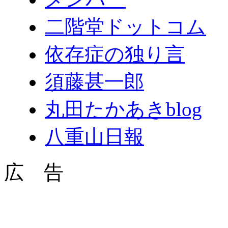
二階堂ドットコム
依存症の独り言
須藤甚一郎
丸田たかあきblog
八重山日報
広 告