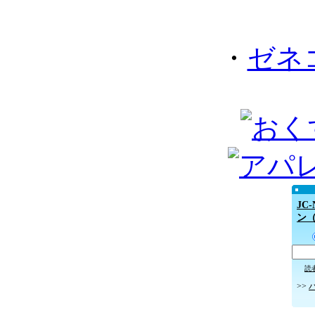
・
ゼネ
JC
ン
読
>>