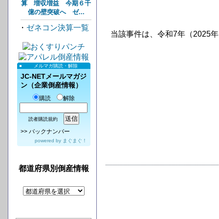
算 増収増益 今期６千
億の壁突破へ ゼ...
・
ゼネコン決算一覧
当該事件は、令和7年（202
メルマガ購読・解除
JC-NETメールマガジ
ン（企業倒産情報）
購読
解除
読者購読規約
>>
バックナンバー
powered by
まぐまぐ！
都道府県別倒産情報