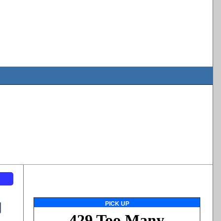
ト
PICK UP
岡