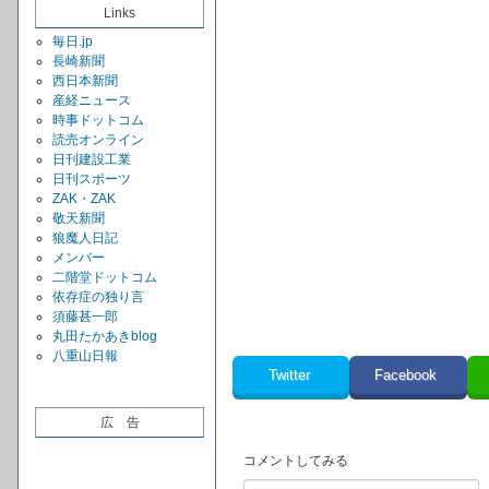
Links
毎日.jp
長崎新聞
西日本新聞
産経ニュース
時事ドットコム
読売オンライン
日刊建設工業
日刊スポーツ
ZAK・ZAK
敬天新聞
狼魔人日記
メンバー
二階堂ドットコム
依存症の独り言
須藤甚一郎
丸田たかあきblog
八重山日報
Twitter
Facebook
広 告
コメントしてみる