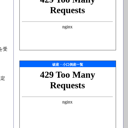
を受
破産・小口倒産一覧
決定