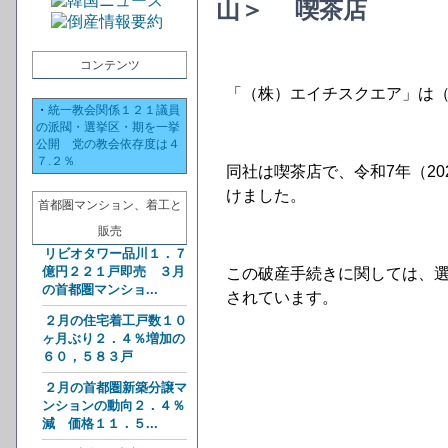
山＞ 喫茶店
コンテンツ
「（株）エイチスクエア」は
・
統一教会関係１２１議員
の派閥・選挙区・期を一挙
公開 党の教会依存度は４
７.２％
同社は
喫茶店で
、令和7年（2
けました。
首都圏マンション、着工と
販売
リビオタワー品川１．７
億円２２１戸即売 ３月
この破産手続きに関しては、
の首都圏マンショ...
されています。
２月の住宅着工戸数１０
ヶ月ぶり２．４％増加の
６０，５８３戸
２月の首都圏新築分譲マ
ンションの動向２．４％
減 価格１１．５...