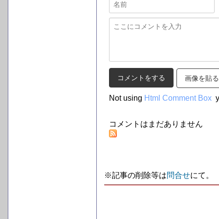
画像を貼る
Not using
Html Comment Box
y
コメントはまだありません
※記事の削除等は
問合せ
にて。