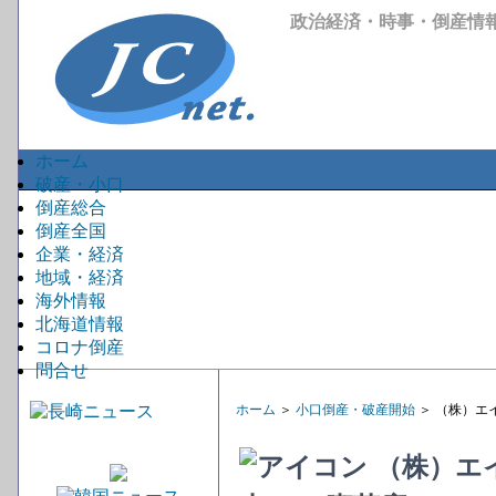
政治経済・時事・倒産情
ホーム
破産・小口
倒産総合
倒産全国
企業・経済
地域・経済
海外情報
北海道情報
コロナ倒産
問合せ
ホーム
＞
小口倒産・破産開始
＞ （株）エ
（株）エ