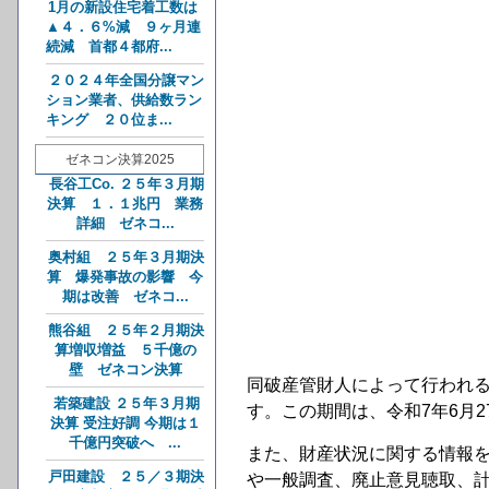
1月の新設住宅着工数は
▲４．６%減 ９ヶ月連
続減 首都４都府...
２０２４年全国分譲マン
ション業者、供給数ラン
キング ２０位ま...
ゼネコン決算2025
長谷工Co. ２５年３月期
決算 １．１兆円 業務
詳細 ゼネコ...
奥村組 ２５年３月期決
算 爆発事故の影響 今
期は改善 ゼネコ...
熊谷組 ２５年２月期決
算増収増益 ５千億の
壁 ゼネコン決算
同破産管財人によって行われ
若築建設 ２５年３月期
す。この期間は、令和7年6月2
決算 受注好調 今期は１
千億円突破へ ...
また、財産状況に関する情報
戸田建設 ２５／３期決
や一般調査、廃止意見聴取、計