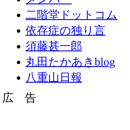
二階堂ドットコム
依存症の独り言
須藤甚一郎
丸田たかあきblog
八重山日報
広 告