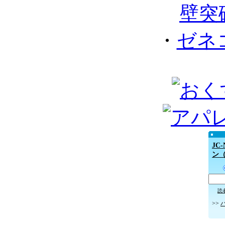
壁突破
・
ゼネ
JC
ン
読
>>