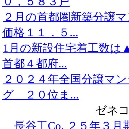
０，５８３戸
２月の首都圏新築分譲
価格１１．５...
1月の新設住宅着工数は
首都４都府...
２０２４年全国分譲マン
グ ２０位ま...
ゼネコ
長谷工Co. ２５年３