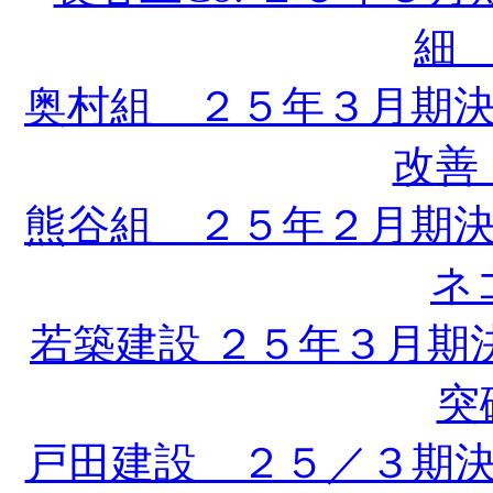
細 
奥村組 ２５年３月期
改善 
熊谷組 ２５年２月期
ネ
若築建設 ２５年３月期
突
戸田建設 ２５／３期