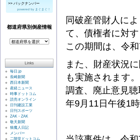
>>
バックナンバー
powered by
まぐまぐ！
同破産管財人によ
都道府県別倒産情報
て、債権者に対す
この期間は、令和
また、財産状況に
Links
毎日.jp
も実施されます。
長崎新聞
西日本新聞
調査、廃止意見聴
産経ニュース
時事ドットコム
読売オンライン
年9月11日午後1
日刊建設工業
日刊スポーツ
ZAK・ZAK
敬天新聞
狼魔人日記
メンバー
当該事件は、令和
二階堂ドットコム