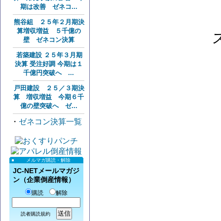
期は改善 ゼネコ...
熊谷組 ２５年２月期決
算増収増益 ５千億の
壁 ゼネコン決算
若築建設 ２５年３月期
決算 受注好調 今期は１
千億円突破へ ...
戸田建設 ２５／３期決
算 増収増益 今期６千
億の壁突破へ ゼ...
・
ゼネコン決算一覧
メルマガ購読・解除
JC-NETメールマガジ
ン（企業倒産情報）
購読
解除
読者購読規約