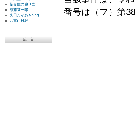
依存症の独り言
番号は（フ）第3
須藤甚一郎
丸田たかあきblog
八重山日報
広 告