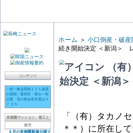
ホーム
＞
小口倒産・破産
続き開始決定 ＜新潟＞ 
（有
コンテンツ
始決定 ＜新潟
・
統一教会関係１２１議員
の派閥・選挙区・期を一挙
公開 党の教会依存度は４
７.２％
「（有）タカノセ
首都圏マンション、着工と
販売
＊＊）に所在して
４月の首都圏新築分譲マ