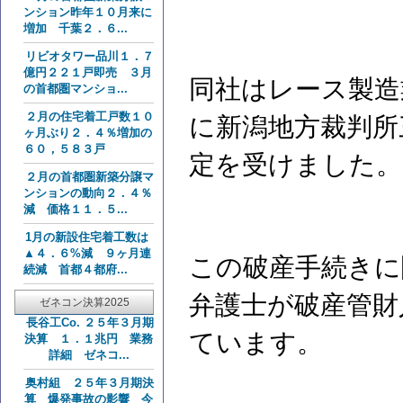
ンション昨年１０月来に
増加 千葉２．６...
リビオタワー品川１．７
億円２２１戸即売 ３月
同社はレース製造業
の首都圏マンショ...
２月の住宅着工戸数１０
に新潟地方裁判所
ヶ月ぶり２．４％増加の
６０，５８３戸
定を受けました。
２月の首都圏新築分譲マ
ンションの動向２．４％
減 価格１１．５...
1月の新設住宅着工数は
▲４．６%減 ９ヶ月連
この破産手続きに
続減 首都４都府...
弁護士が破産管財
ゼネコン決算2025
長谷工Co. ２５年３月期
ています。
決算 １．１兆円 業務
詳細 ゼネコ...
奥村組 ２５年３月期決
算 爆発事故の影響 今