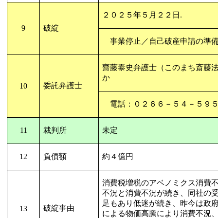
２０２５年５月２２日
.
9
破綻
事業停止／自己破産申請の準
齋藤泰史弁護士（このまち斎藤
か
委託弁護士
10
電話：０２６６－５４－５９
11
裁判所
未定
12
負債額
約４億円
消費税増税のアベノミクス消費
不況と消費不況が続き、同社の
足もあり低迷が続き、昨今は政
破綻事由
13
による物価高騰により消費不況