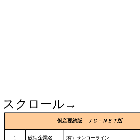
スクロール→
倒産要約版
ＪＣ－ＮＥＴ版
1
破綻企業名
(
有）サンコーライン