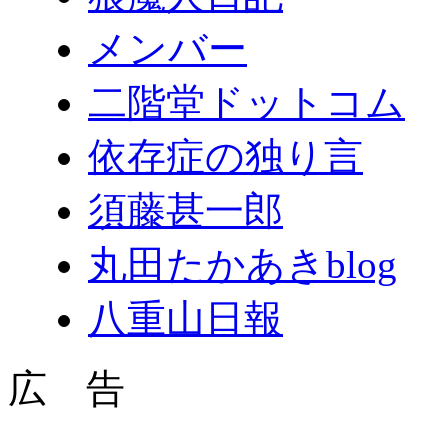
メンバー
二階堂ドットコム
依存症の独り言
須藤甚一郎
丸田たかあきblog
八重山日報
広 告