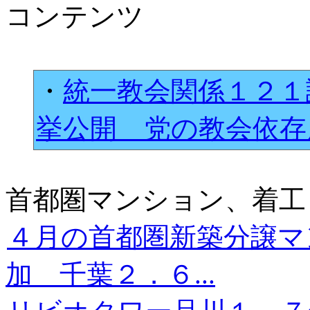
コンテンツ
・
統一教会関係１２１
挙公開 党の教会依
首都圏マンション、着工
４月の首都圏新築分譲マ
加 千葉２．６...