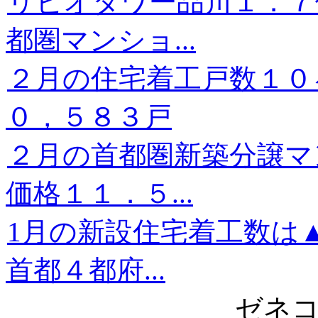
リビオタワー品川１．７
都圏マンショ...
２月の住宅着工戸数１０
０，５８３戸
２月の首都圏新築分譲
価格１１．５...
1月の新設住宅着工数は
首都４都府...
ゼネコ