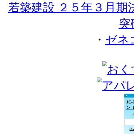
若築建設 ２５年３月期
突
・
ゼネ
JC
ン
読