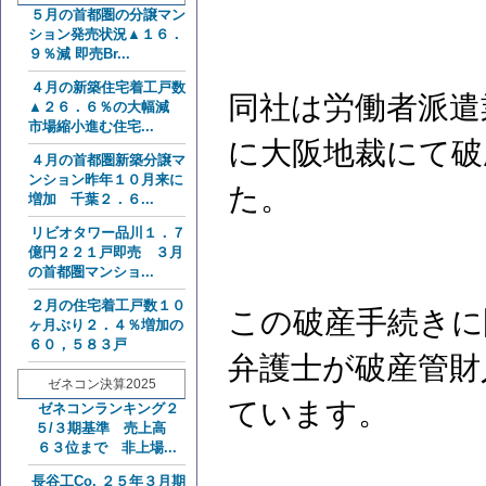
５月の首都圏の分譲マン
ション発売状況▲１６．
９％減 即売Br...
４月の新築住宅着工戸数
同社は労働者派遣業
▲２６．６％の大幅減
市場縮小進む住宅...
に大阪地裁にて破
４月の首都圏新築分譲マ
ンション昨年１０月来に
た。
増加 千葉２．６...
リビオタワー品川１．７
億円２２１戸即売 ３月
の首都圏マンショ...
２月の住宅着工戸数１０
この破産手続きに
ヶ月ぶり２．４％増加の
６０，５８３戸
弁護士が破産管財
ゼネコン決算2025
ています。
ゼネコンランキング２
５/３期基準 売上高
６３位まで 非上場...
長谷工Co. ２５年３月期