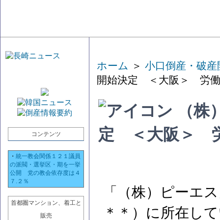
ホーム
＞
小口倒産・破産
開始決定 ＜大阪＞ 労
（株
定 ＜大阪＞ 
コンテンツ
・
統一教会関係１２１議員
の派閥・選挙区・期を一挙
公開 党の教会依存度は４
７.２％
「（株）ピーエス
首都圏マンション、着工と
＊＊）に所在して
販売