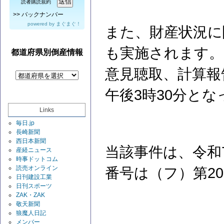
読者購読規約
>>
バックナンバー
powered by
まぐまぐ！
また、財産状況に
も実施されます。
都道府県別倒産情報
意見聴取、計算報
午後3時30分と
Links
毎日.jp
長崎新聞
西日本新聞
当該事件は、令和
産経ニュース
時事ドットコム
読売オンライン
番号は（フ）第2
日刊建設工業
日刊スポーツ
ZAK・ZAK
敬天新聞
狼魔人日記
メンバー