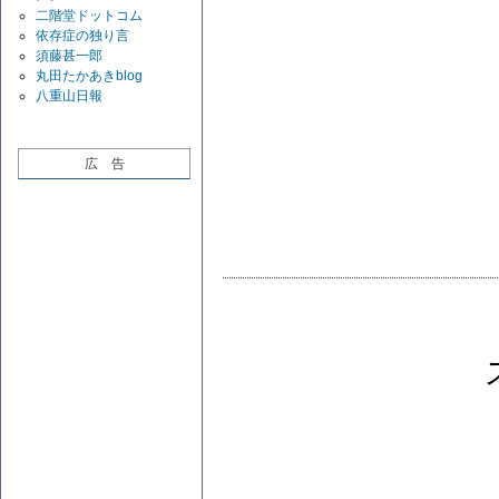
二階堂ドットコム
依存症の独り言
須藤甚一郎
丸田たかあきblog
八重山日報
広 告