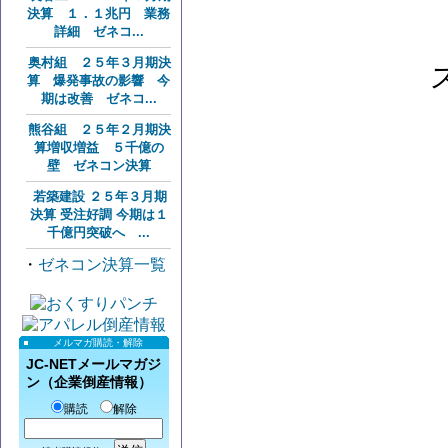
決算 １．１兆円 業務
詳細 ゼネコ...
奥村組 ２５年３月期決
算 爆発事故の影響 今
期は改善 ゼネコ...
熊谷組 ２５年２月期決
算増収増益 ５千億の
壁 ゼネコン決算
若築建設 ２５年３月期
決算 受注好調 今期は１
千億円突破へ ...
・
ゼネコン決算一覧
メルマガ購読・解除
JC-NETメールマガジ
ン（企業倒産情報）
購読
解除