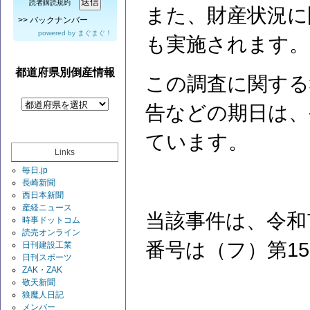
読者購読規約
また、財産状況に
>>
バックナンバー
powered by
まぐまぐ！
も実施されます
都道府県別倒産情報
この調査に関する
告などの期日は、令
ています。
Links
毎日.jp
長崎新聞
西日本新聞
産経ニュース
当該事件は、令和
時事ドットコム
読売オンライン
番号は（フ）第1
日刊建設工業
日刊スポーツ
ZAK・ZAK
敬天新聞
狼魔人日記
メンバー