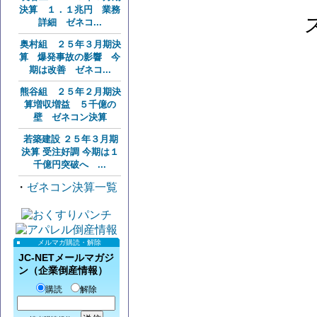
決算 １．１兆円 業務
詳細 ゼネコ...
奥村組 ２５年３月期決
算 爆発事故の影響 今
期は改善 ゼネコ...
熊谷組 ２５年２月期決
算増収増益 ５千億の
壁 ゼネコン決算
若築建設 ２５年３月期
決算 受注好調 今期は１
千億円突破へ ...
・
ゼネコン決算一覧
メルマガ購読・解除
JC-NETメールマガジ
ン（企業倒産情報）
購読
解除