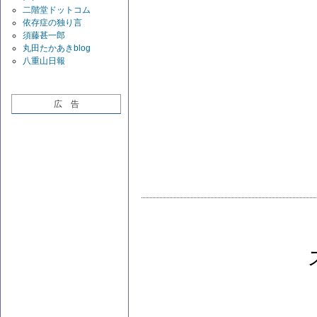
二階堂ドットコム
依存症の独り言
須藤甚一郎
丸田たかあきblog
八重山日報
広 告