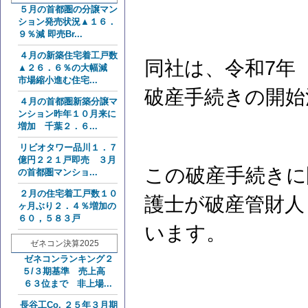
５月の首都圏の分譲マン
ション発売状況▲１６．
９％減 即売Br...
４月の新築住宅着工戸数
同社は、令和7年（
▲２６．６％の大幅減
市場縮小進む住宅...
破産手続きの開始
４月の首都圏新築分譲マ
ンション昨年１０月来に
増加 千葉２．６...
リビオタワー品川１．７
億円２２１戸即売 ３月
この破産手続きに
の首都圏マンショ...
２月の住宅着工戸数１０
護士が破産管財人
ヶ月ぶり２．４％増加の
６０，５８３戸
います。
ゼネコン決算2025
ゼネコンランキング２
５/３期基準 売上高
６３位まで 非上場...
長谷工Co. ２５年３月期