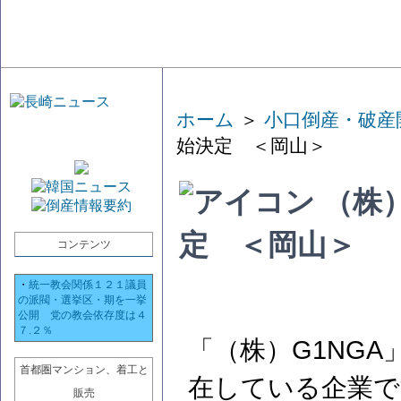
ホーム
＞
小口倒産・破産
始決定 ＜岡山＞
（株）
定 ＜岡山＞
コンテンツ
・
統一教会関係１２１議員
の派閥・選挙区・期を一挙
公開 党の教会依存度は４
７.２％
「（株）G1NG
首都圏マンション、着工と
在している企業で
販売