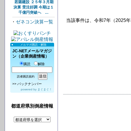
若築建設 ２５年３月期
決算 受注好調 今期は１
千億円突破へ ...
当該事件は、令和7年（2025
・
ゼネコン決算一覧
メルマガ購読・解除
JC-NETメールマガジ
ン（企業倒産情報）
購読
解除
読者購読規約
>>
バックナンバー
powered by
まぐまぐ！
都道府県別倒産情報