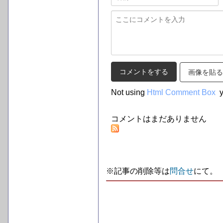
画像を貼る
Not using
Html Comment Box
y
コメントはまだありません
※記事の削除等は
問合せ
にて。