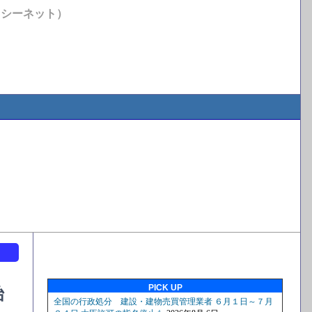
イシーネット）
ト
PICK UP
始