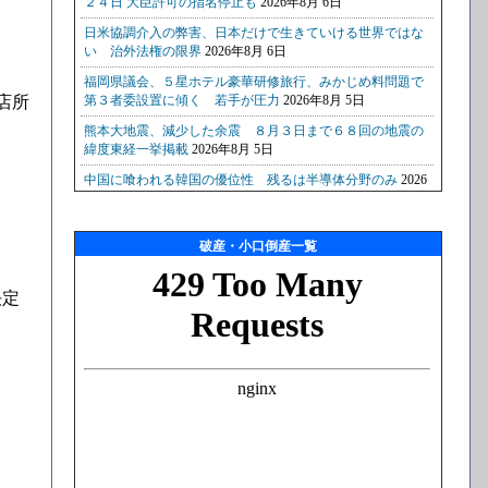
店所
破産・小口倒産一覧
決定