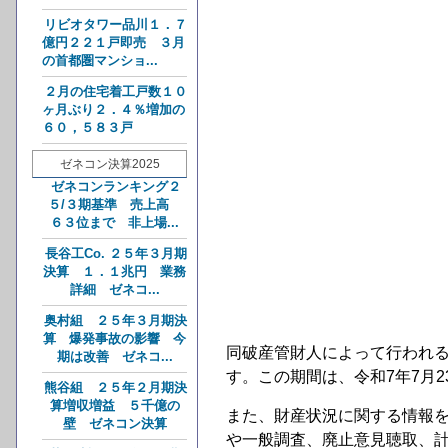
リビオタワー品川１．７
億円２２１戸即売 ３月
の首都圏マンショ...
２月の住宅着工戸数１０
ヶ月ぶり２．４％増加の
６０，５８３戸
ゼネコン決算2025
ゼネコンランキング２
５/３期基準 売上高
６３位まで 非上場...
長谷工Co. ２５年３月期
決算 １．１兆円 業務
詳細 ゼネコ...
奥村組 ２５年３月期決
算 爆発事故の影響 今
同破産管財人によって行われ
期は改善 ゼネコ...
す。この期間は、令和7年7月2
熊谷組 ２５年２月期決
算増収増益 ５千億の
また、財産状況に関する情報
壁 ゼネコン決算
や一般調査、廃止意見聴取、計