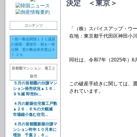
決定 ＜東京＞
コンテンツ
「（株）スパイスアップ・ウー
在地：東京都千代田区神田小川
・
統一教会関係１２１議員
の派閥・選挙区・期を一挙
公開 党の教会依存度は４
７.２％
同社は、令和7年（2025年）
首都圏マンション、着工と
販売
５月の首都圏の分譲マン
この破産手続きに関しては、
ション発売状況▲１６．
されています。
９％減 即売Br...
４月の新築住宅着工戸数
▲２６．６％の大幅減
市場縮小進む住宅...
４月の首都圏新築分譲マ
ンション昨年１０月来に
増加 千葉２．６...