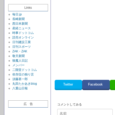
Links
毎日.jp
長崎新聞
西日本新聞
産経ニュース
時事ドットコム
読売オンライン
日刊建設工業
日刊スポーツ
ZAK・ZAK
敬天新聞
狼魔人日記
メンバー
二階堂ドットコム
依存症の独り言
須藤甚一郎
丸田たかあきblog
Twitter
Facebook
八重山日報
広 告
コメントしてみる