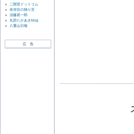
二階堂ドットコム
依存症の独り言
須藤甚一郎
丸田たかあきblog
八重山日報
広 告