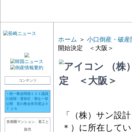
ホーム
＞
小口倒産・破産
開始決定 ＜大阪＞
（株
定 ＜大阪＞
コンテンツ
・
統一教会関係１２１議員
の派閥・選挙区・期を一挙
公開 党の教会依存度は４
７.２％
「（株）サン設計
首都圏マンション、着工と
＊）に所在してい
販売