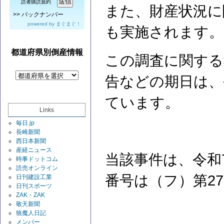
読者購読規約
また、財産状況に
>>
バックナンバー
powered by
まぐまぐ！
も実施されます
都道府県別倒産情報
この調査に関する
告などの期日は、令
ています。
Links
毎日.jp
長崎新聞
西日本新聞
産経ニュース
当該事件は、令和
時事ドットコム
読売オンライン
番号は（フ）第2
日刊建設工業
日刊スポーツ
ZAK・ZAK
敬天新聞
狼魔人日記
メンバー