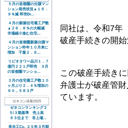
５月の首都圏の分譲マン
ション発売状況▲１６．
９％減 即売Br...
４月の新築住宅着工戸数
同社は、令和7年（
▲２６．６％の大幅減
市場縮小進む住宅...
破産手続きの開始
４月の首都圏新築分譲マ
ンション昨年１０月来に
増加 千葉２．６...
リビオタワー品川１．７
億円２２１戸即売 ３月
この破産手続きに
の首都圏マンショ...
２月の住宅着工戸数１０
弁護士が破産管財
ヶ月ぶり２．４％増加の
６０，５８３戸
ています。
ゼネコン決算2025
ゼネコンランキング２
５/３期基準 売上高
６３位まで 非上場...
長谷工Co. ２５年３月期