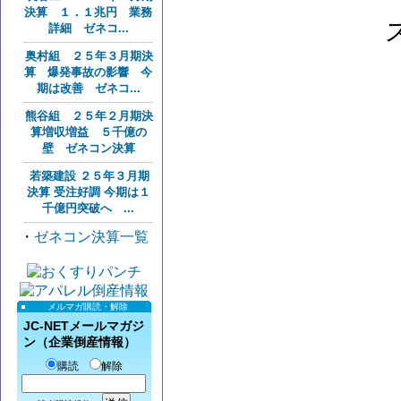
決算 １．１兆円 業務
詳細 ゼネコ...
奥村組 ２５年３月期決
算 爆発事故の影響 今
期は改善 ゼネコ...
熊谷組 ２５年２月期決
算増収増益 ５千億の
壁 ゼネコン決算
若築建設 ２５年３月期
決算 受注好調 今期は１
千億円突破へ ...
・
ゼネコン決算一覧
メルマガ購読・解除
JC-NETメールマガジ
ン（企業倒産情報）
購読
解除