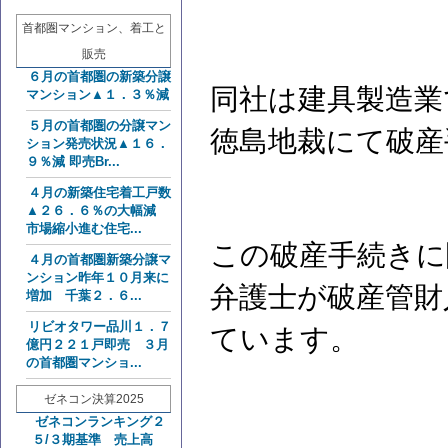
首都圏マンション、着工と
販売
６月の首都圏の新築分譲
同社は建具製造業で
マンション▲１．３％減
５月の首都圏の分譲マン
徳島地裁にて破産
ション発売状況▲１６．
９％減 即売Br...
４月の新築住宅着工戸数
▲２６．６％の大幅減
市場縮小進む住宅...
この破産手続きに
４月の首都圏新築分譲マ
ンション昨年１０月来に
弁護士が破産管財
増加 千葉２．６...
リビオタワー品川１．７
ています。
億円２２１戸即売 ３月
の首都圏マンショ...
ゼネコン決算2025
ゼネコンランキング２
５/３期基準 売上高