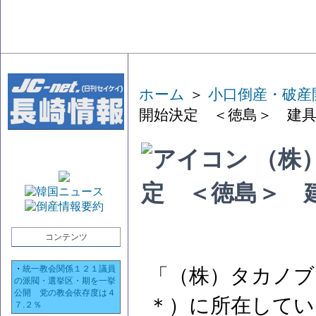
ホーム
＞
小口倒産・破産
開始決定 ＜徳島＞ 建
（株
定 ＜徳島＞ 
コンテンツ
・
統一教会関係１２１議員
「（株）タカノブ
の派閥・選挙区・期を一挙
公開 党の教会依存度は４
＊）に所在してい
７.２％