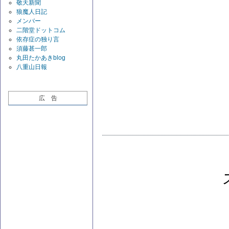
敬天新聞
狼魔人日記
メンバー
二階堂ドットコム
依存症の独り言
須藤甚一郎
丸田たかあきblog
八重山日報
広 告