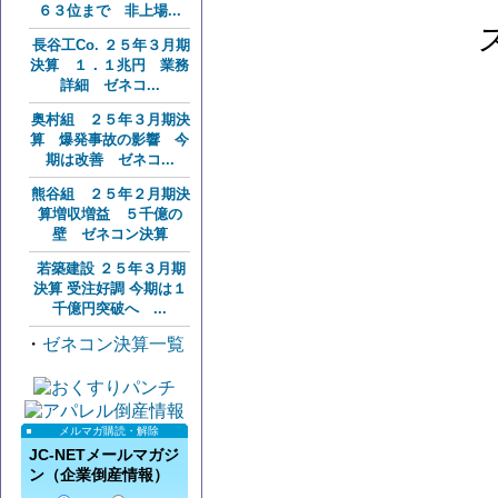
６３位まで 非上場...
長谷工Co. ２５年３月期
決算 １．１兆円 業務
詳細 ゼネコ...
奥村組 ２５年３月期決
算 爆発事故の影響 今
期は改善 ゼネコ...
熊谷組 ２５年２月期決
算増収増益 ５千億の
壁 ゼネコン決算
若築建設 ２５年３月期
決算 受注好調 今期は１
千億円突破へ ...
・
ゼネコン決算一覧
メルマガ購読・解除
JC-NETメールマガジ
ン（企業倒産情報）