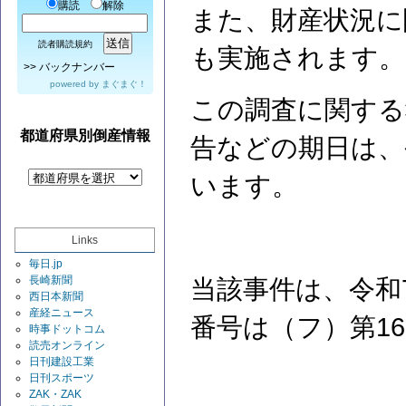
購読
解除
また、財産状況に
読者購読規約
も実施されます
>>
バックナンバー
powered by
まぐまぐ！
この調査に関する
都道府県別倒産情報
告などの期日は、令
います。
Links
毎日.jp
長崎新聞
当該事件は、令和
西日本新聞
産経ニュース
番号は（フ）第1
時事ドットコム
読売オンライン
日刊建設工業
日刊スポーツ
ZAK・ZAK