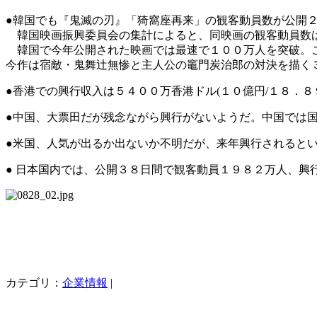
●韓国でも『鬼滅の刃』「猗窩座再来」の観客動員数が公開
韓国映画振興委員会の集計によると、同映画の観客動員数
韓国で今年公開された映画では最速で１００万人を突破。こ
今作は宿敵・鬼舞辻無惨と主人公の竈門炭治郎の対決を描く
●香港での興行収入は５４００万香港ドル(１０億円/１８．８
●中国、大票田だが残念ながら興行がないようだ。中国では
●米国、人気が出るか出ないか不明だが、来年興行されると
● 日本国内では、公開３８日間で観客動員１９８２万人、興
カテゴリ：
企業情報
|