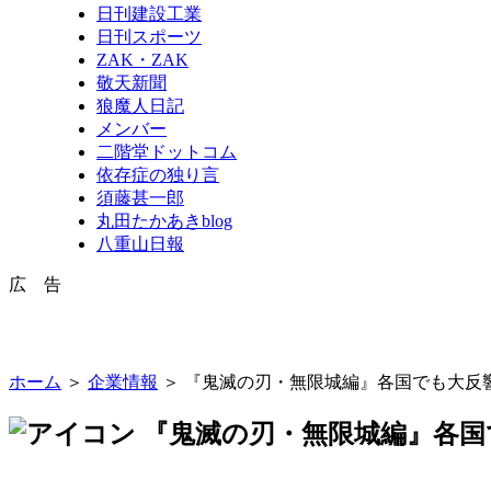
日刊建設工業
日刊スポーツ
ZAK・ZAK
敬天新聞
狼魔人日記
メンバー
二階堂ドットコム
依存症の独り言
須藤甚一郎
丸田たかあきblog
八重山日報
広 告
ホーム
＞
企業情報
＞ 『鬼滅の刃・無限城編』各国でも大反
『鬼滅の刃・無限城編』各国