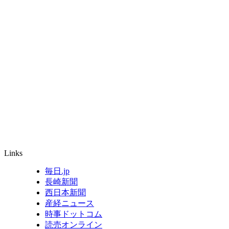
Links
毎日.jp
長崎新聞
西日本新聞
産経ニュース
時事ドットコム
読売オンライン