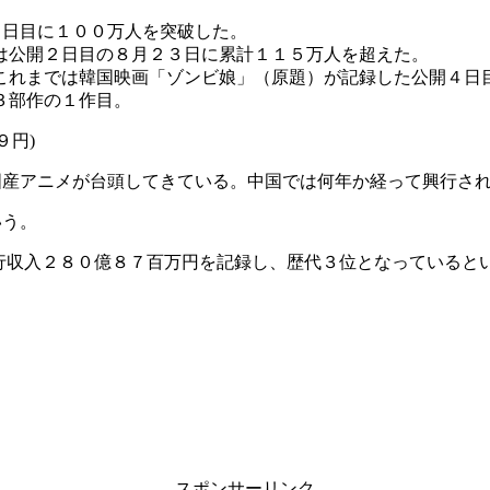
２日目に１００万人を突破した。
は公開２日目の８月２３日に累計１１５万人を超えた。
れまでは韓国映画「ゾンビ娘」（原題）が記録した公開４日
３部作の１作目。
９円)
国産アニメが台頭してきている。中国では何年か経って興行さ
いう。
行収入２８０億８７百万円を記録し、歴代３位となっていると
スポンサーリンク