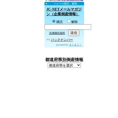
メルマガ購読・解除
JC-NETメールマガジ
ン（企業倒産情報）
購読
解除
読者購読規約
>>
バックナンバー
powered by
まぐまぐ！
都道府県別倒産情報