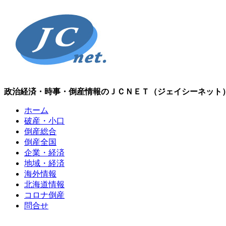
政治経済・時事・倒産情報のＪＣＮＥＴ（ジェイシーネット
ホーム
破産・小口
倒産総合
倒産全国
企業・経済
地域・経済
海外情報
北海道情報
コロナ倒産
問合せ