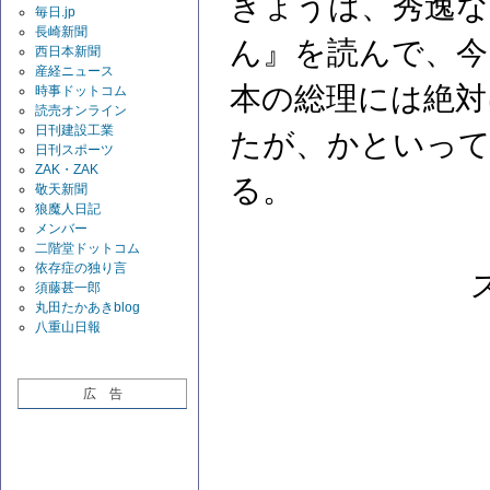
きょうは、秀逸な
毎日.jp
長崎新聞
ん』を読んで、今
西日本新聞
産経ニュース
本の総理には絶対
時事ドットコム
読売オンライン
日刊建設工業
たが、かといって
日刊スポーツ
ZAK・ZAK
る。
敬天新聞
狼魔人日記
メンバー
二階堂ドットコム
依存症の独り言
須藤甚一郎
丸田たかあきblog
八重山日報
広 告