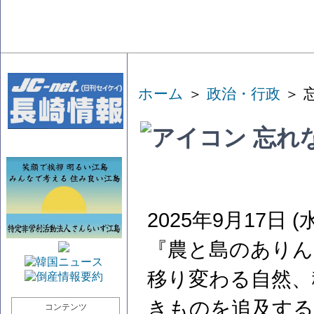
ホーム
＞
政治・行政
＞ 
忘れ
2025年9月17日 (水
『農と島のありん
移り変わる自然、
きものを追及する
コンテンツ