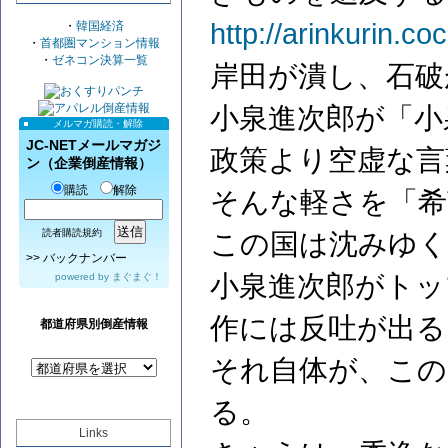
http://arinkurin.co
・
韓国経済
・
首都圏マンション情報
・
ゼネコン決算一覧
岸田が潰し、石破
小泉進次郎が「小
メルマガ購読・解除
JC-NETメールマガジ
政策より空虚な言
ン（企業倒産情報）
購読
解除
そんな軽さを「希
読者購読規約
この国は沈みゆく
>>
バックナンバー
小泉進次郎がトッ
powered by
まぐまぐ！
作には反吐が出る
都道府県別倒産情報
それ自体が、この
る。
Links