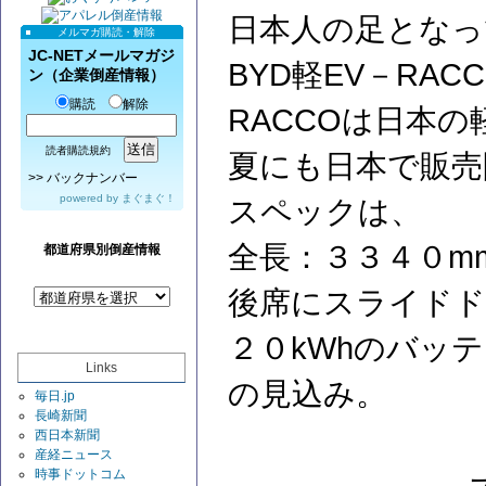
日本人の足となっ
メルマガ購読・解除
JC-NETメールマガジ
BYD軽EV－RAC
ン（企業倒産情報）
購読
解除
RACCOは日本
読者購読規約
夏にも日本で販売
>>
バックナンバー
powered by
まぐまぐ！
スペックは、
全長：３３４０m
都道府県別倒産情報
後席にスライドド
２０kWhのバッテ
Links
の見込み。
毎日.jp
長崎新聞
西日本新聞
産経ニュース
時事ドットコム