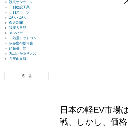
読売オンライン
日刊建設工業
日刊スポーツ
ZAK・ZAK
敬天新聞
狼魔人日記
メンバー
二階堂ドットコム
依存症の独り言
須藤甚一郎
丸田たかあきblog
八重山日報
広 告
日本の軽EV市場
戦、しかし、価格