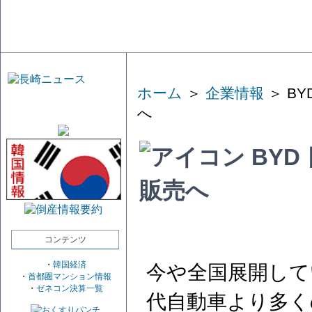
ホーム
＞
企業情報
＞ B
へ
BYD
販売へ
コンテンツ
・
韓国経済
今や全国展開して
・
首都圏マンション情報
・
ゼネコン決算一覧
代自動車より多く