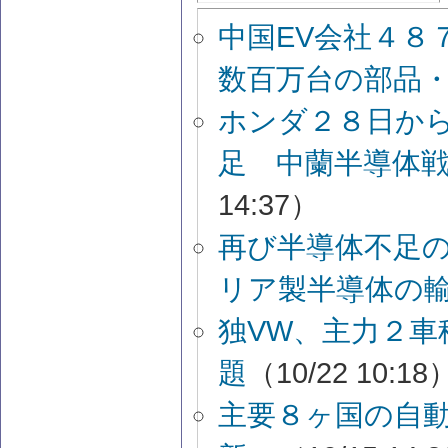
中国EV会社４
数百万台の部品
ホンダ２８日か
足 中蘭半導体
14:37）
再び半導体不足
リア製半導体の
独VW、主力２車
題
（10/22 10:18
主要８ヶ国の自