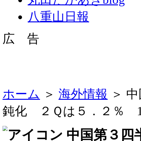
八重山日報
広 告
ホーム
＞
海外情報
＞ 
鈍化 ２Ｑは５．２％ 
中国第３四