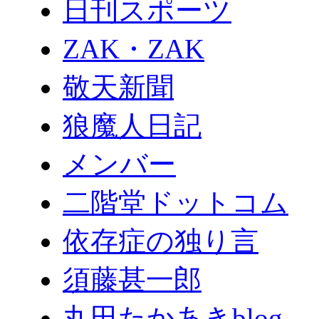
日刊スポーツ
ZAK・ZAK
敬天新聞
狼魔人日記
メンバー
二階堂ドットコム
依存症の独り言
須藤甚一郎
丸田たかあきblog