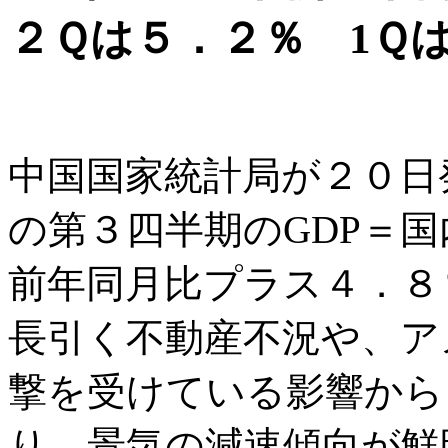
２Ｑは５．２％ 1Ｑ
中国国家統計局が２０日
の第３四半期のGDP＝
前年同月比プラス４．８
長引く不動産不況や、ア
撃を受けている影響から
り、景気の減速傾向が鮮