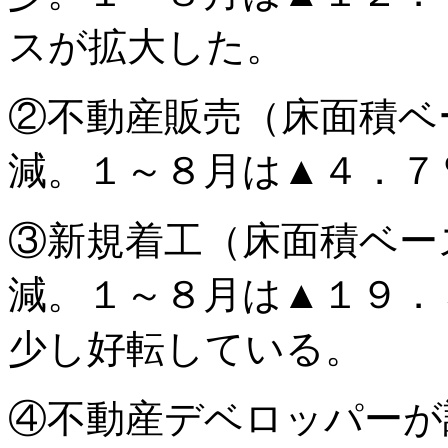
スが拡大した。
②
不動産販売（床面積ベ
減。１～８月は
▲
４．７
③
新規着工（床面積ベー
減。１～８月は
▲
１９．
少し好転している。
④
不動産デベロッパーが