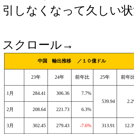
引しなくなって久しい状
スクロール→
中国 輸出推移 ／１０億ドル
23
年
24
年
前年比
25
年
前年
1
月
284.41
306.36
7.7%
539.94
2.
2
月
208.64
221.73
6.3%
3
月
302.45
279.43
-7.6%
313.91
12.