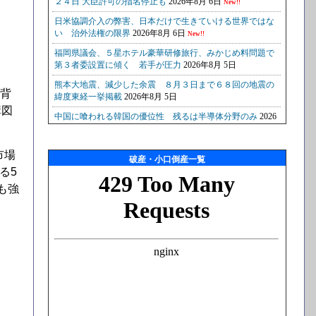
。背
構図
市場
破産・小口倒産一覧
る5
も強