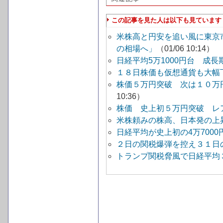
この記事を見た人は以下も見ています
米株高と円安を追い風に東京
の相場へ」
（01/06 10:14）
日経平均5万1000円台 成
１８日株価も仮想通貨も大幅
株価５万円突破 次は１０万
10:36）
株価 史上初５万円突破 レ
米株頼みの株高、日本発の上
日経平均が史上初の4万700
２日の関税爆弾を控え３１日
トランプ関税脅風で日経平