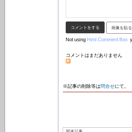
画像を貼る
Not using
Html Comment Box
y
コメントはまだありません
※記事の削除等は
問合せ
にて。
関連記事