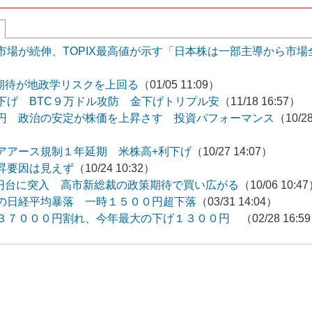
市場が続伸、TOPIX最高値が示す「日本株は一部主導から市場
長期待が地政学リスクを上回る
（01/05 11:09）
下げ BTC９万ドル攻防 金下げトリプル安
（11/18 16:57）
円 政治の安定が株価を上昇さす 投資パフォーマンス
（10/2
アアース規制１年延期 米株高+利下げ
（10/27 14:07）
昇要因は見えず
（10/24 10:32）
0円台に突入 高市新総裁の政策期待で買い広がる
（10/06 10:4
の日経平均暴落 一時１５００円超下落
（03/31 14:04）
均３７０００円割れ、今年最大の下げ１３００円
（02/28 16:5