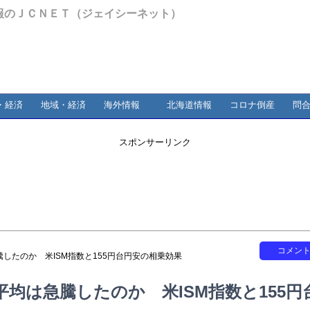
報のＪＣＮＥＴ（ジェイシーネット）
・経済
地域・経済
海外情報
北海道情報
コロナ倒産
問
スポンサーリンク
コメン
したのか 米ISM指数と155円台円安の相乗効果
均は急騰したのか 米ISM指数と155円