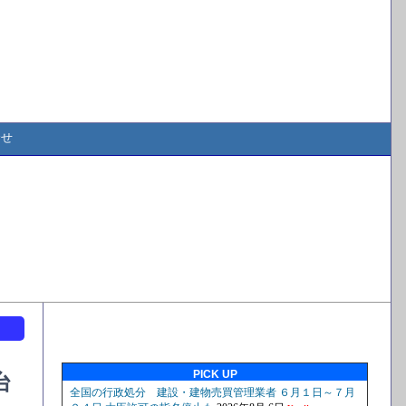
合せ
ト
PICK UP
台