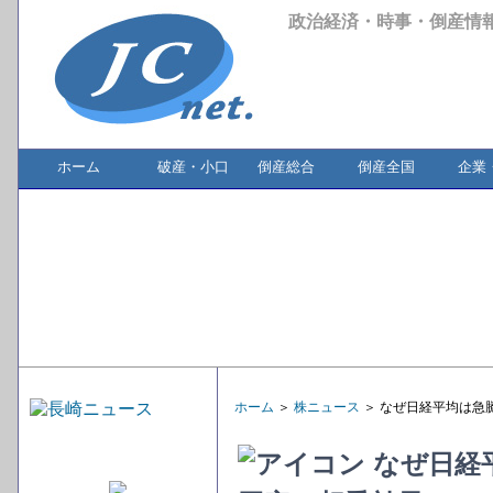
政治経済・時事・倒産情
ホーム
破産・小口
倒産総合
倒産全国
企業
ホーム
＞
株ニュース
＞ なぜ日経平均は急騰
なぜ日経平