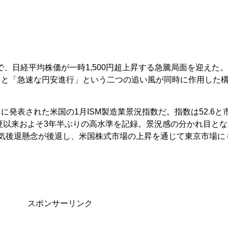
場で、日経平均株価が一時1,500円超上昇する急騰局面を迎えた
」と「急速な円安進行」という二つの追い風が同時に作用した
発表された米国の1月ISM製造業景況指数だ。指数は52.6と
年夏以来およそ3年半ぶりの高水準を記録。景況感の分かれ目とな
気後退懸念が後退し、米国株式市場の上昇を通じて東京市場に
スポンサーリンク