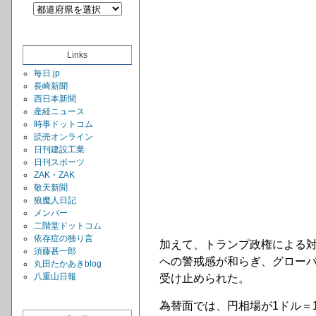
Links
毎日.jp
長崎新聞
西日本新聞
産経ニュース
時事ドットコム
読売オンライン
日刊建設工業
日刊スポーツ
ZAK・ZAK
敬天新聞
狼魔人日記
メンバー
二階堂ドットコム
依存症の独り言
加えて、トランプ政権による
須藤甚一郎
への警戒感が和らぎ、グロー
丸田たかあきblog
八重山日報
受け止められた。
為替面では、円相場が1ドル＝