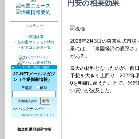
円安の相乗効果
コンテンツ
・
韓国経済
2026年2月3日の東京株式市
・
首都圏マンション情報
・
ゼネコン決算一覧
景には、「米国経済の底堅さ
がある。
メルマガ購読・解除
最大の材料となったのが、前日に
JC-NETメールマガジ
予想を大きく上回り、2022
ン（企業倒産情報）
0を明確に超えたことで、米景
購読
解除
い買いが波及した。
読者購読規約
>>
バックナンバー
powered by
まぐまぐ！
都道府県別倒産情報