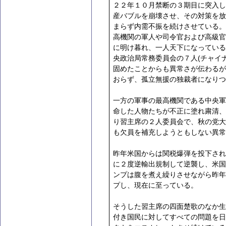
２２年１０月禁断の３期目に突入し
産バブルを崩壊させ、その対策を放
まらず内需不振を続けさせている。
高機関の軍人や司令官および高級官
に明け暮れ、一人天下になっている
(
央政治局常務委員会の７人
チャイ
固めたことからも異常さが伝わるが
おらず、孤立無援の独裁者になりつ
一方の軍事の最高機関である中央軍
命した人物たちが不正に塗れ粛清、
り習主席の２人委員会で、秋の党大
も欠員を補充しようともしない異常
昨年米国からは関税爆弾を投下され
に２度逆輸出規制して逆襲し、米国
ンプは腹を煮え繰りさせながら昨年
プし、現在に至っている。
そうした習主席の四面楚歌のなか生
付き国民に対してすべての問題を日