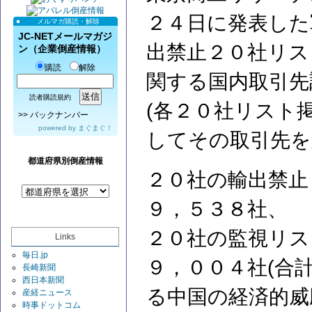
２４日に発表した
メルマガ購読・解除
JC-NETメールマガジ
出禁止２０社リス
ン（企業倒産情報）
購読
解除
関する国内取引先
読者購読規約
(各２０社リスト
>>
バックナンバー
powered by
まぐまぐ！
してその取引先を
都道府県別倒産情報
２０社の輸出禁止
９，５３８社、
２０社の監視リス
Links
毎日.jp
９，００４社(合
長崎新聞
西日本新聞
る中国の経済的威
産経ニュース
時事ドットコム