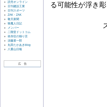
読売オンライン
る可能性が浮き彫
日刊建設工業
日刊スポーツ
ZAK・ZAK
敬天新聞
狼魔人日記
メンバー
二階堂ドットコム
依存症の独り言
須藤甚一郎
丸田たかあきblog
八重山日報
広 告