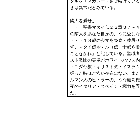
タキをエスカレートさせ続けている
きは異常だとみている。
隣人を愛せよ
・・・聖書マタイ伝２２
章３７～４
の隣人をあなた自身のように愛しな
・・・１３歳の少女を売春・凌辱せ
ず、マタイ伝やマルコ伝、十戒６番
ことなかれ」と記している。聖職者
スト教団の実像がホワイトハウス内
・ユダヤ教・キリスト教・イスラム
握った時ほど怖い存在はない。また
ルマン人のヒトラーのような最高権
夜のイタリア・スペイン・権力を弄
だ。