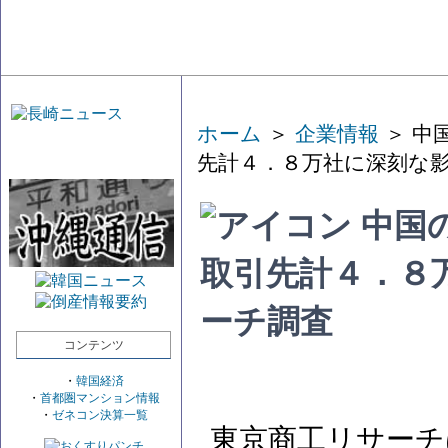
ホーム
＞
企業情報
＞ 中
先計４．８万社に深刻な
中国
取引先計４．８
ーチ調査
コンテンツ
・
韓国経済
・
首都圏マンション情報
・
ゼネコン決算一覧
東京商工リサーチ