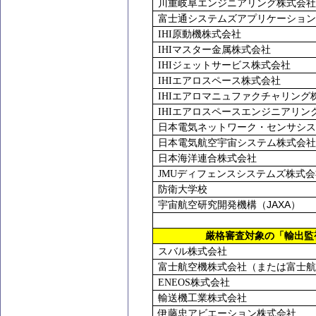
川重岐阜エンジニアリング株式会社
富士通システムズアプリケーション
IHI
原動機株式会社
IHI
マスター金属株式会社
IHI
ジェットサービス株式会社
IHI
エアロスペース株式会社
IHI
エアロマニュファクチャリング
IHI
エアロスペースエンジニアリン
日本電気ネットワーク・センサシス
日本電気航空宇宙システム株式会社
日本海洋連合株式会社
JMU
ディフェンスシステムズ株式会
防衛大学校
JAXA
宇宙航空研究開発機構（
）
厳格審査対象の「輸出監
スバル株式会社
富士航空機株式会社（または富士航
ENEOS
株式会社
輸送機工業株式会社
伊藤忠アビエーション株式会社