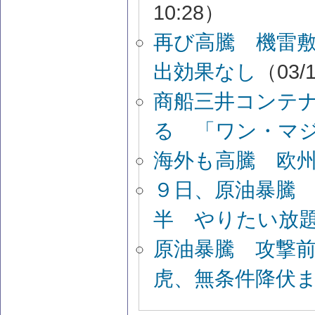
10:28）
再び高騰 機雷敷
出効果なし
（03/1
商船三井コンテ
る 「ワン・マ
海外も高騰 欧
９日、原油暴騰
半 やりたい放
原油暴騰 攻撃
虎、無条件降伏