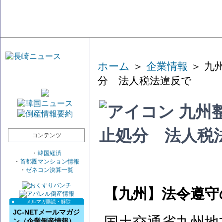
ホーム
＞
企業情報
＞ 九
分 法人税法違反で
九州
止処分 法人税
コンテンツ
・
韓国経済
・
首都圏マンション情報
・
ゼネコン決算一覧
【九州】法令遵守
メルマガ購読・解除
JC-NETメールマガジ
ン（企業倒産情報）