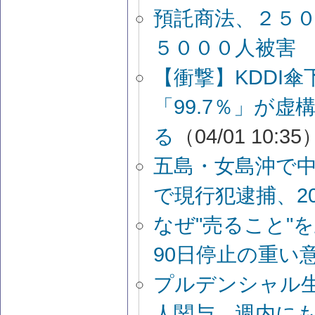
預託商法、２５
５０００人被害
【衝撃】KDDI傘
「99.7％」が
る
（04/01 10:35
五島・女島沖で
で現行犯逮捕、20
なぜ"売ること"
90日停止の重い
プルデンシャル生
人関与、週内に