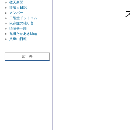
敬天新聞
狼魔人日記
メンバー
二階堂ドットコム
依存症の独り言
須藤甚一郎
丸田たかあきblog
八重山日報
広 告