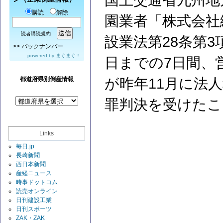
国土交通省九州地
購読
解除
園業者「株式会社
読者購読規約
設業法第28条第3
>>
バックナンバー
powered by
まぐまぐ！
日までの7日間、
都道府県別倒産情報
が昨年11月に法
罪判決を受けたこ
Links
毎日.jp
長崎新聞
西日本新聞
産経ニュース
時事ドットコム
読売オンライン
日刊建設工業
日刊スポーツ
ZAK・ZAK