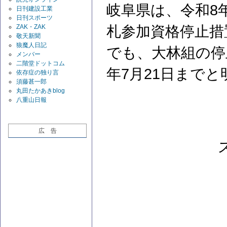
岐阜県は、令和8
日刊建設工業
日刊スポーツ
札参加資格停止措
ZAK・ZAK
敬天新聞
狼魔人日記
でも、大林組の停
メンバー
二階堂ドットコム
年7月21日まで
依存症の独り言
須藤甚一郎
丸田たかあきblog
八重山日報
広 告