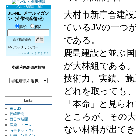
メルマガ購読・解除
大村市新庁舎建設
JC-NETメールマガジ
ン（企業倒産情報）
ているJVの一つ
購読
解除
である。
読者購読規約
>>
バックナンバー
鹿島建設と並ぶ国
powered by
まぐまぐ！
が大林組である。
都道府県別倒産情報
技術力、実績、施
どれを取っても、
Links
「本命」と見られ
毎日.jp
ところが、その大
長崎新聞
西日本新聞
産経ニュース
ない材料が出てき
時事ドットコム
読売オンライン