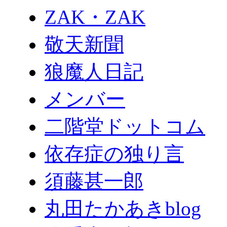
ZAK・ZAK
敬天新聞
狼魔人日記
メンバー
二階堂ドットコム
依存症の独り言
須藤甚一郎
丸田たかあきblog