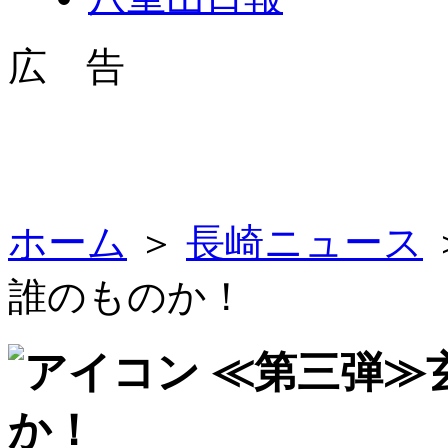
広 告
ホーム
＞
長崎ニュース
誰のものか！
≪第三弾≫
か！