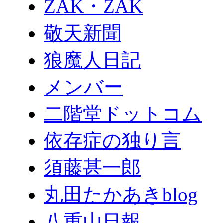
ZAK・ZAK
敬天新聞
狼魔人日記
メンバー
二階堂ドットコム
依存症の独り言
須藤甚一郎
丸田たかあきblog
八重山日報