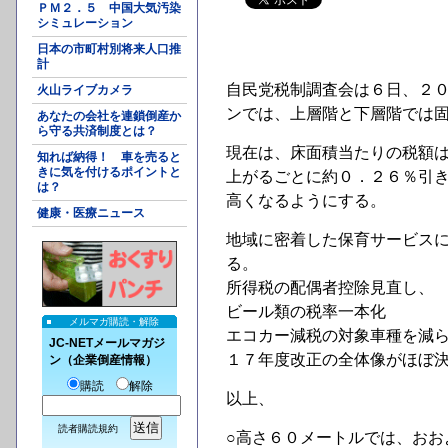
ＰＭ２．５ 中国大気汚染
シミュレーション
日本の市町村別将来人口推
計
自民党税制調査会は６日、２
火山ライブカメラ
ンでは、上層階と下層階では
あなたの会社を連鎖倒産か
ら守る共済制度とは？
現在は、床面積当たりの税額
知れば納得！ 車を売ると
きに気を付けるポイントと
上がるごとに約０．２６％引
は？
高くなるようにする。
健康・医療ニュース
地域に密着した保育サービス
る。
所得税の配偶者控除見直し、
ビール類の税率一本化
メルマガ購読・解除
エコカー減税の対象車種を減
JC-NETメールマガジ
１７年度改正の全体像がほぼ
ン（企業倒産情報）
購読
解除
以上、
読者購読規約
○高さ６０メートルでは、お