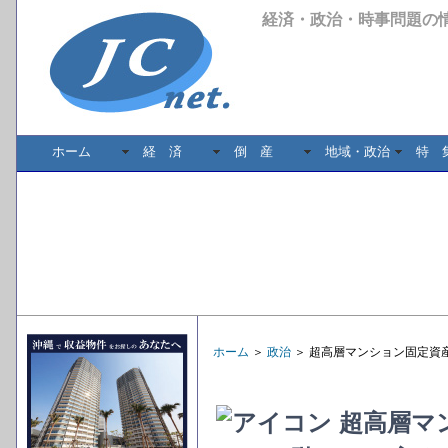
経済・政治・時事問題の
ホーム
経 済
倒 産
地域・政治
特 
ホーム
＞
政治
＞ 超高層マンション固定資産
超高層マ