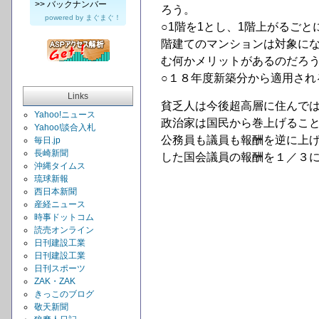
>>
バックナンバー
ろう。
powered by
まぐまぐ！
○1階を1とし、1階上がるご
階建てのマンションは対象に
む何かメリットがあるのだろ
○１８年度新築分から適用され
Links
貧乏人は今後超高層に住んで
Yahoo!ニュース
政治家は国民から巻上げるこ
Yahoo!談合入札
公務員も議員も報酬を逆に上
毎日.jp
長崎新聞
した国会議員の報酬を１／３
沖縄タイムス
琉球新報
西日本新聞
産経ニュース
時事ドットコム
読売オンライン
日刊建設工業
日刊建設工業
日刊スポーツ
ZAK・ZAK
きっこのブログ
敬天新聞