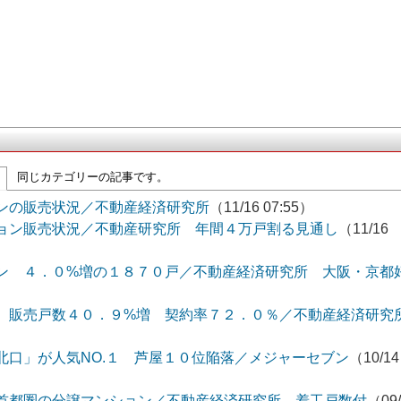
同じカテゴリーの記事です。
ンの販売状況／不動産経済研究所
（11/16 07:55）
ョン販売状況／不動産研究所 年間４万戸割る見通し
（11/16
ン ４．０%増の１８７０戸／不動産経済研究所 大阪・京都
 販売戸数４０．９%増 契約率７２．０％／不動産経済研究
北口」が人気NO.１ 芦屋１０位陥落／メジャーセブン
（10/14
首都圏の分譲マンション／不動産経済研究所 着工戸数付
（09/