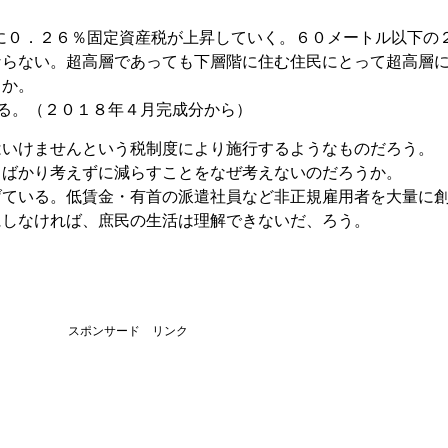
とに０．２６％固定資産税が上昇していく。６０メートル以下の
ならない。超高層であっても下層階に住む住民にとって超高層
うか。
る。（２０１８年４月完成分から）
はいけませんという税制度により施行するようなものだろう。
とばかり考えずに減らすことをなぜ考えないのだろうか。
げている。低賃金・有首の派遣社員など非正規雇用者を大量に
にしなければ、庶民の生活は理解できないだ、ろう。
スポンサード リンク