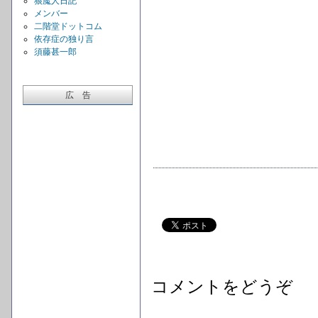
狼魔人日記
メンバー
二階堂ドットコム
依存症の独り言
須藤甚一郎
広 告
コメントをどうぞ