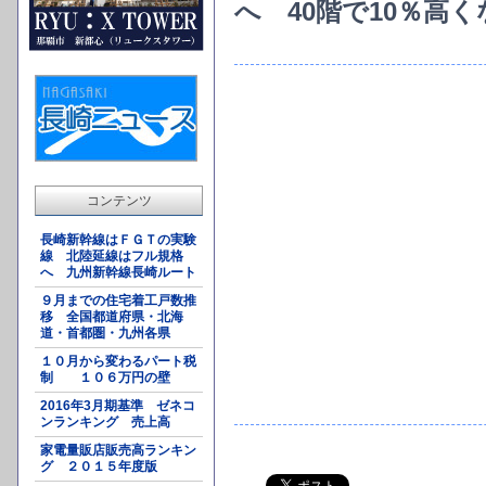
へ 40階で10％高く
コンテンツ
長崎新幹線はＦＧＴの実験
線 北陸延線はフル規格
へ 九州新幹線長崎ルート
９月までの住宅着工戸数推
移 全国都道府県・北海
道・首都圏・九州各県
１０月から変わるパート税
制 １０６万円の壁
2016年3月期基準 ゼネコ
ンランキング 売上高
家電量販店販売高ランキン
グ ２０１５年度版