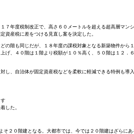
０１７年度税制改正で、高さ６０メートルを超える超高層マン
固定資産税に差をつける見直し案を決定した。
はどの階も同じだが、１８年度の課税対象となる新築物件から
き上げ、４０階は１階より税額が１０％高く、５０階は１２．
に対し、自治体が固定資産税などを柔軟に軽減できる特例も導
らす
決着した。
およそ２０階建となる。大都市では、今では２０階建はざらにあ