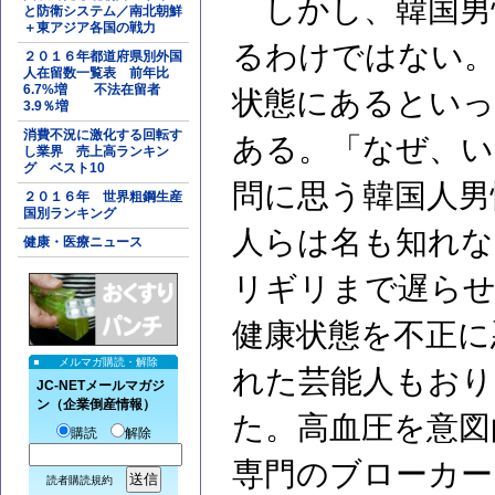
しかし、韓国男
と防衛システム／南北朝鮮
＋東アジア各国の戦力
るわけではない。
２０１６年都道府県別外国
人在留数一覧表 前年比
6.7%増 不法在留者
状態にあるといっ
3.9％増
消費不況に激化する回転す
ある。「なぜ、い
し業界 売上高ランキン
グ ベスト10
問に思う韓国人男
２０１６年 世界粗鋼生産
国別ランキング
人らは名も知れな
健康・医療ニュース
リギリまで遅らせ
健康状態を不正に
メルマガ購読・解除
れた芸能人もおり
JC-NETメールマガジ
ン（企業倒産情報）
た。高血圧を意図
購読
解除
専門のブローカー
読者購読規約