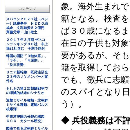
象。海外生まれで
コンテンツ
籍となる。検査を
スパコンＰＥＺＹ社（ペジ
ー）脱税事件 ＮＥＤＯ助
成金 文科融資５２億円
ば３０歳になるま
齊藤元章・山口敬之
２０１７年３月期 ゼネコ
在日の子供も対象
ンランキング８０社 非上
場21社含む 今期予想付
要があるが、そも
韓国の国防「３軸体系」、
「３不」、「４原則」、
「反日攻勢」
籍を取得しておら
リニア新幹線 既発注済全
２３件のＪＶメンバーと案
でも、徴兵に志願
件名
もしもの第２次朝鮮戦争で
のスパイとなり
の壊滅的結末のシナリオ
迎撃ミサイル種類・北朝鮮
う）。
ミサイル種類、電磁パルス
核爆弾
中東湾岸国の分裂の構図
◆ 兵役義務は不
ＧＣＣ カタール断交）
図表で見る北朝鮮ミサイル