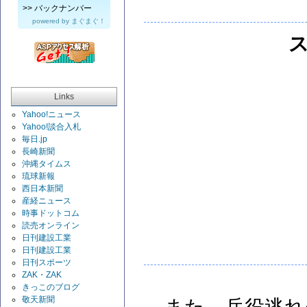
>>
バックナンバー
powered by
まぐまぐ！
Links
Yahoo!ニュース
Yahoo!談合入札
毎日.jp
長崎新聞
沖縄タイムス
琉球新報
西日本新聞
産経ニュース
時事ドットコム
読売オンライン
日刊建設工業
日刊建設工業
日刊スポーツ
ZAK・ZAK
きっこのブログ
敬天新聞