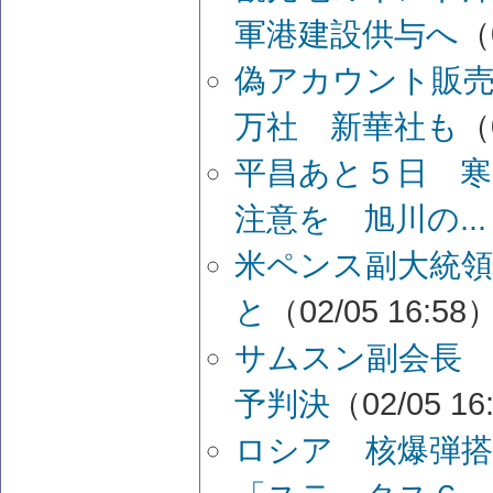
軍港建設供与へ
（
偽アカウント販
万社 新華社も
（
平昌あと５日 
注意を 旭川の...
米ペンス副大統領
と
（02/05 16:58
サムスン副会長 
予判決
（02/05 16
ロシア 核爆弾