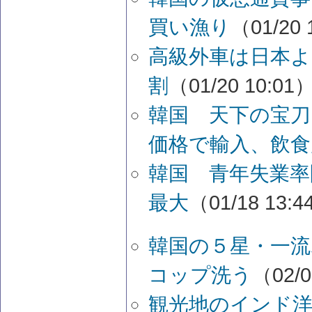
買い漁り
（01/20 
高級外車は日本よ
割
（01/20 10:01
韓国 天下の宝刀
価格で輸入、飲食
韓国 青年失業率
最大
（01/18 13:
韓国の５星・一
コップ洗う
（02/0
観光地のインド