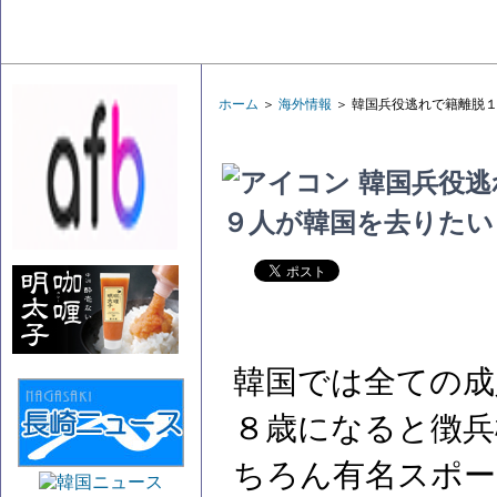
ホーム
＞
海外情報
＞ 韓国兵役逃れで籍離脱
韓国兵役逃
９人が韓国を去りたい
韓国では全ての成
８歳になると徴兵
ちろん有名スポー