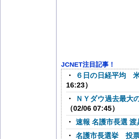
JCNET注目記事！
・
６日の日経平均 
16:23）
・
ＮＹダウ過去最大の下
（02/06 07:45）
・
速報 名護市長選 
・
名護市長選挙 投