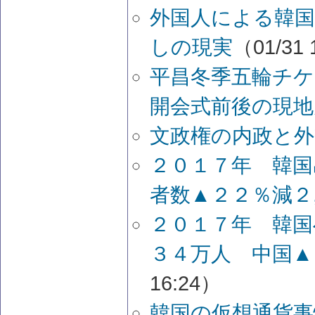
外国人による韓
しの現実
（01/31 
平昌冬季五輪チ
開会式前後の現地
文政権の内政と外
２０１７年 韓国
者数▲２２％減２
２０１７年 韓国
３４万人 中国▲
16:24）
韓国の仮想通貨