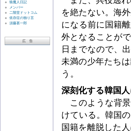
また、兵役逃れ
狼魔人日記
メンバー
を絶たない。海外
二階堂ドットコム
依存症の独り言
になる前に国籍離
須藤甚一郎
外となることがで
広 告
日までなので、出
未満の少年たちは
う。
深刻化する韓国人
このような背景
けている。韓国の
国籍を離脱した人