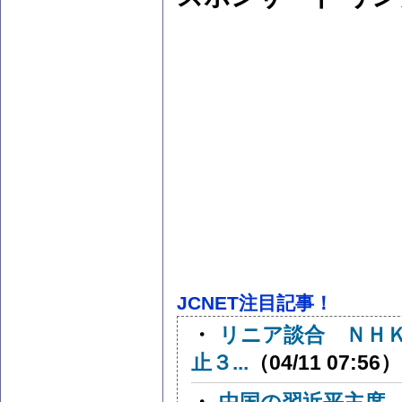
JCNET注目記事！
・
リニア談合 ＮＨ
止３...
（04/11 07:56）