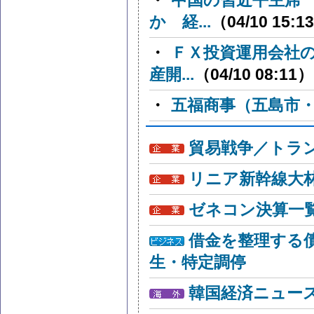
・
中国の習近平主席
か 経...
（04/10 15:1
・
ＦＸ投資運用会社
産開...
（04/10 08:11）
・
五福商事（五島市
貿易戦争／トラン
リニア新幹線大
ゼネコン決算一
借金を整理する
生・特定調停
韓国経済ニュー