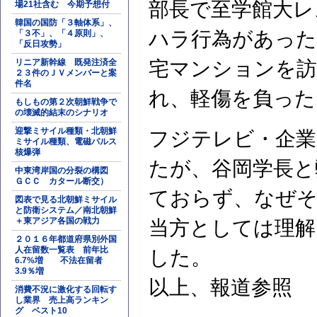
部長で至学館大レ
場21社含む 今期予想付
韓国の国防「３軸体系」、
ハラ行為があった
「３不」、「４原則」、
「反日攻勢」
リニア新幹線 既発注済全
宅マンションを訪
２３件のＪＶメンバーと案
件名
れ、軽傷を負った
もしもの第２次朝鮮戦争で
の壊滅的結末のシナリオ
迎撃ミサイル種類・北朝鮮
フジテレビ・企業
ミサイル種類、電磁パルス
核爆弾
たが、谷岡学長と
中東湾岸国の分裂の構図
ＧＣＣ カタール断交）
ておらず、なぜそ
図表で見る北朝鮮ミサイル
と防衛システム／南北朝鮮
＋東アジア各国の戦力
当方としては理解
２０１６年都道府県別外国
人在留数一覧表 前年比
した。
6.7%増 不法在留者
3.9％増
以上、報道参照
消費不況に激化する回転す
し業界 売上高ランキン
グ ベスト10