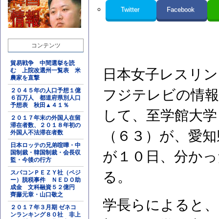
Twitter
Facebook
コンテンツ
貿易戦争 中間選挙を読
日本女子レスリン
む 上院改選州一覧表 米
農家を直撃
２０４５年の人口予想１億
フジテレビの情報
６百万人 都道府県別人口
予想表 秋田▲４１％
して、至学館大学
２０１７年末の外国人在留
滞在者数、２０１８年初の
（６３）が、愛知
外国人不法滞在者数
日本ロッテの兄弟喧嘩・中
が１０日、分かっ
国制裁・韓国制裁・会長収
監・今後の行方
スパコンＰＥＺＹ社（ペジ
る。
ー）脱税事件 ＮＥＤＯ助
成金 文科融資５２億円
齊藤元章・山口敬之
学長らによると、
２０１７年３月期 ゼネコ
ンランキング８０社 非上