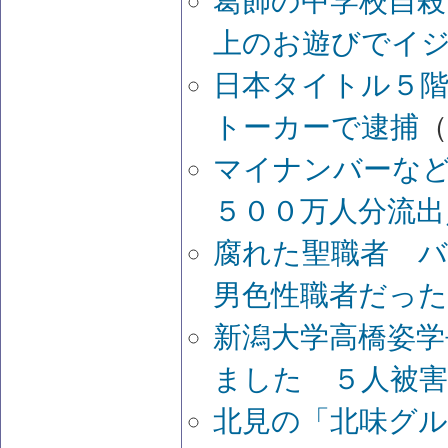
葛飾の中学校自殺
上のお遊びでイ
日本タイトル５
トーカーで逮捕
（
マイナンバーな
５００万人分流出
腐れた聖職者 
男色性職者だった
新潟大学高橋姿学
ました ５人被
北見の「北味グ