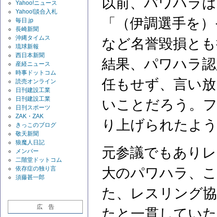
以前、パワハラは
Yahoo!ニュース
Yahoo!談合入札
「（伊調選手を）
毎日.jp
長崎新聞
沖縄タイムス
など名誉毀損とも
琉球新報
西日本新聞
結果、パワハラ認
産経ニュース
時事ドットコム
任もせず、言い放
読売オンライン
日刊建設工業
日刊建設工業
いことだろう。フ
日刊スポーツ
ZAK・ZAK
り上げられたよ
きっこのブログ
敬天新聞
狼魔人日記
元参議でもありレ
メンバー
二階堂ドットコム
依存症の独り言
大のパワハラ、
須藤甚一郎
た、レスリング協
広 告
たと一貫していた