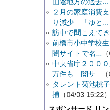
山陰地方の過去...
２月の家庭消費支
り減少 「ゆと...
訪中で聞こえて
前橋市小中学校
闇サイトで名...
（0
中央省庁２０００
万件も 闇サ...
（0
タレント菊池桃
捕
（04/03 15:22
スポンサード リン