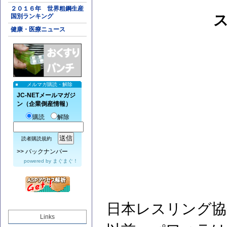
２０１６年 世界粗鋼生産
国別ランキング
健康・医療ニュース
メルマガ購読・解除
JC-NETメールマガジ
ン（企業倒産情報）
購読
解除
読者購読規約
>>
バックナンバー
powered by
まぐまぐ！
日本レスリング協
Links