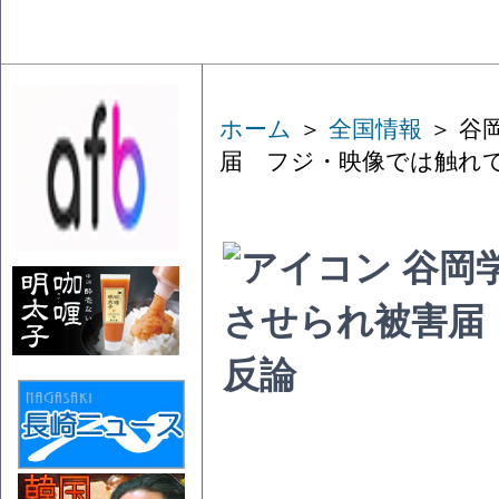
ホーム
＞
全国情報
＞ 谷
届 フジ・映像では触れ
谷岡
させられ被害届
反論