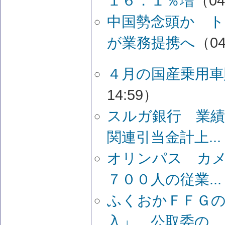
１６．１％増
（04
中国勢念頭か 
が業務提携へ
（04
４月の国産乗用車
14:59）
スルガ銀行 業
関連引当金計上...
オリンパス カ
７００人の従業...
ふくおかＦＦＧの
入」 公取委の...