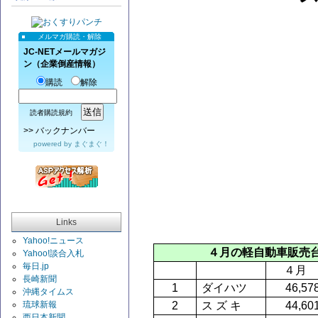
メルマガ購読・解除
JC-NETメールマガジ
ン（企業倒産情報）
購読
解除
読者購読規約
>>
バックナンバー
powered by
まぐまぐ！
Links
Yahoo!ニュース
４月の軽自動車販売
Yahoo!談合入札
毎日.jp
４月
長崎新聞
1
ダイハツ
46,57
沖縄タイムス
琉球新報
2
ス ズ キ
44,60
西日本新聞