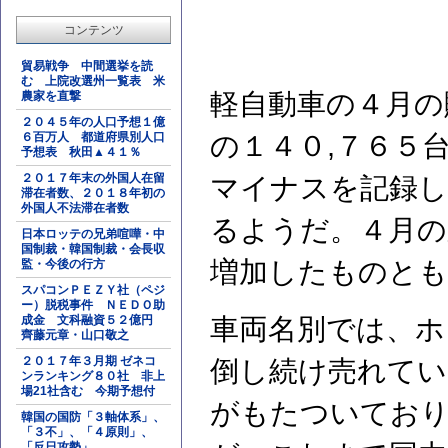
コンテンツ
貿易戦争 中間選挙を読
む 上院改選州一覧表 米
軽自動車の４月の
農家を直撃
２０４５年の人口予想１億
６百万人 都道府県別人口
の１４０,７６５
予想表 秋田▲４１％
２０１７年末の外国人在留
マイナスを記録し
滞在者数、２０１８年初の
外国人不法滞在者数
るようだ。４月の
日本ロッテの兄弟喧嘩・中
国制裁・韓国制裁・会長収
増加したものとも
監・今後の行方
スパコンＰＥＺＹ社（ペジ
ー）脱税事件 ＮＥＤＯ助
成金 文科融資５２億円
車両名別では、ホ
齊藤元章・山口敬之
２０１７年３月期 ゼネコ
倒し続け売れてい
ンランキング８０社 非上
場21社含む 今期予想付
がもたついており
韓国の国防「３軸体系」、
「３不」、「４原則」、
「反日攻勢」