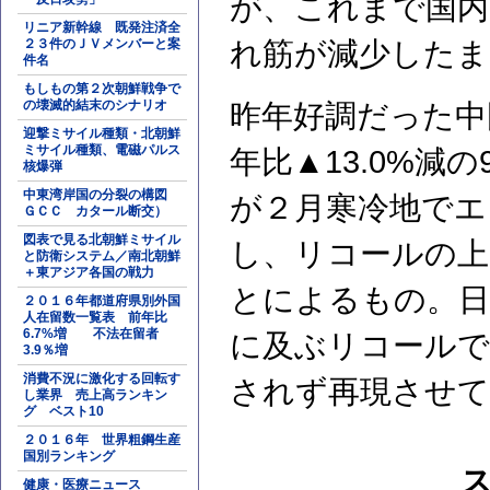
が、これまで国内
リニア新幹線 既発注済全
２３件のＪＶメンバーと案
れ筋が減少したま
件名
もしもの第２次朝鮮戦争で
の壊滅的結末のシナリオ
昨年好調だった中
迎撃ミサイル種類・北朝鮮
ミサイル種類、電磁パルス
年比▲13.0%減の
核爆弾
中東湾岸国の分裂の構図
が２月寒冷地でエ
ＧＣＣ カタール断交）
図表で見る北朝鮮ミサイル
し、リコールの上
と防衛システム／南北朝鮮
＋東アジア各国の戦力
とによるもの。日
２０１６年都道府県別外国
人在留数一覧表 前年比
6.7%増 不法在留者
に及ぶリコールで
3.9％増
消費不況に激化する回転す
されず再現させて
し業界 売上高ランキン
グ ベスト10
２０１６年 世界粗鋼生産
国別ランキング
健康・医療ニュース