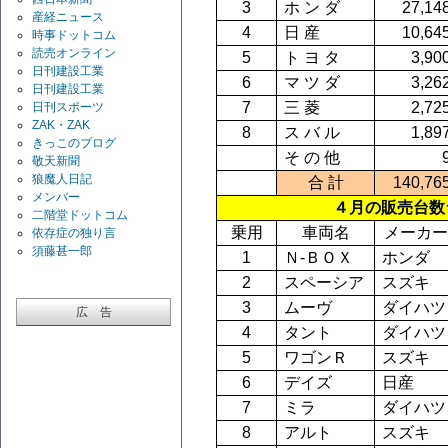
3
ホ ン ダ
27,14
産経ニュース
4
日 産
10,64
時事ドットコム
読売オンライン
5
ト ヨ タ
3,90
日刊建設工業
6
マ ツ ダ
3,26
日刊建設工業
7
三 菱
2,72
日刊スポーツ
ZAK・ZAK
8
ス バ ル
1,89
きっこのブログ
そ の 他
敬天新聞
狼魔人日記
合 計
140,76
メンバー
４月の販売台数
二階堂ドットコム
乗用
車両名
メーカ
依存症の独り言
須藤甚一郎
1
Ｎ-ＢＯＸ
ホンダ
2
スペーシア
スズキ
3
ムーヴ
ダイハツ
広 告
4
タント
ダイハツ
5
ワゴンＲ
スズキ
6
デイズ
日産
7
ミラ
ダイハツ
8
アルト
スズキ